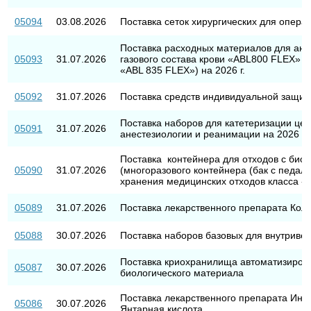
05094
03.08.2026
Поставка сеток хирургических для операц
Поставка расходных материалов для ана
05093
31.07.2026
газового состава крови «ABL800 FLEX» (
«ABL 835 FLEX») на 2026 г.
05092
31.07.2026
Поставка средств индивидуальной защит
Поставка наборов для катетеризации це
05091
31.07.2026
анестезиологии и реанимации на 2026 г.
Поставка контейнера для отходов с био
05090
31.07.2026
(многоразового контейнера (бак с педал
хранения медицинских отходов класса «Б
05089
31.07.2026
Поставка лекарственного препарата Кол
05088
30.07.2026
Поставка наборов базовых для внутриве
Поставка криохранилища автоматизиров
05087
30.07.2026
биологического материала
Поставка лекарственного препарата И
05086
30.07.2026
Янтарная кислота.