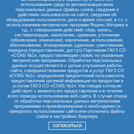
использования средств автоматизации моих
Поставка оксигенаторов для отделения 
04849
02.06.2026
персональных данных (файлы cookie, сведения о
для детей на 2026-2027 гг.
действиях пользователя на сайте, сведения об
оборудовании пользователя, дата и время сессии), в т.ч. с
04848
02.06.2026
Поставка лекарственного препарата Иф
использованием метрических программ Яндекс.Метрика и
т.д., с совершением действий: сбор, запись,
04847
02.06.2026
Поставка лекарственного препарата Дар
систематизация, накопление, хранение, уточнение
(обновление, изменение), извлечение, использование,
обезличивание, блокирование, удаление, уничтожение,
Поставка оксигенаторов для отделения 
04846
02.06.2026
передача (предоставление, доступ) Партнерам ГАУЗ СО
для детей на 2026-2027 гг.
«СОКБ №1», предоставляющим сервис по указанным
метрическим программам. Обработка персональных
04845
02.06.2026
Поставка реагентов для отделения лабор
данных осуществляется с целью улучшения работы
сайта, совершенствования продуктов и услуг ГАУЗ СО
Поставка наборов для системы подготовк
«СОКБ №1», определения предпочтений пользователя,
04844
02.06.2026
для операционного блока № 1 на 2026-202
предоставления целевой информации по продуктам и
услугам ГАУЗ СО «СОКБ №1». Настоящее согласие
Поставка расходных материалов для си
действует с момента его предоставления и в течение
04843
01.06.2026
микрохирургической Стелларис Элит (Stell
всего периода использования веб-сайта. В случае отказа
офтальмологических отделений на 2026 г
от обработки персональных данных метрическими
программами я проинформирован о необходимости
Поставка расходных материалов для отд
прекратить использование сайта или отключить файлы
04842
01.06.2026
и реанимации для детей на 2026-2027 гг.
cookie в настройках браузера.
Поставка контуров дыхательных для отд
СОГЛАСИТЬСЯ
04841
01.06.2026
и реанимации для детей на 2026-2027 гг.