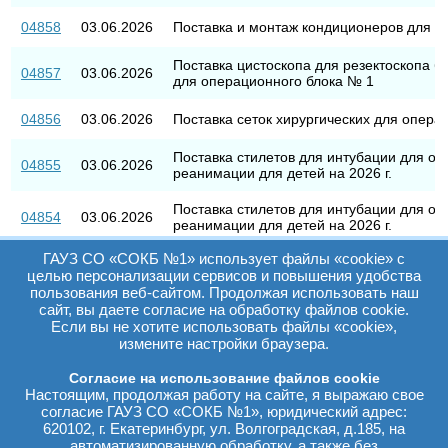
04858
03.06.2026
Поставка и монтаж кондиционеров для 
Поставка цистоскопа для резектоскопа
04857
03.06.2026
для операционного блока № 1
04856
03.06.2026
Поставка сеток хирургических для операц
Поставка стилетов для интубации для от
04855
03.06.2026
реанимации для детей на 2026 г.
Поставка стилетов для интубации для от
04854
03.06.2026
реанимации для детей на 2026 г.
ГАУЗ СО «СОКБ №1» использует файлы «cookie» с
Поставка бинтов для службы управления
04853
02.06.2026
целью персонализации сервисов и повышения удобства
на 2027 г.
пользования веб-сайтом. Продолжая использовать наш
сайт, вы даете согласие на обработку файлов cookie.
Поставка расходных материалов для тра
04852
02.06.2026
Если вы не хотите использовать файлы «cookie»,
на 2026-2027 гг.
измените настройки браузера.
Поставка расходных материалов для арт
04851
02.06.2026
Согласие на использование файлов cookie
для травматологического отделения на 20
Настоящим, продолжая работу на сайте, я выражаю свое
согласие ГАУЗ СО «СОКБ №1», юридический адрес:
Поставка держателей датчика уровня для
04850
02.06.2026
620102, г. Екатеринбург, ул. Волгоградская, д.185, на
2026-2027 гг.
автоматизированную обработку, а также без