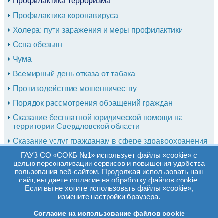
Профилактика терроризма
Профилактика коронавируса
Холера: пути заражения и меры профилактики
Оспа обезьян
Чума
Всемирный день отказа от табака
Противодействие мошенничеству
Порядок рассмотрения обращений граждан
Оказание бесплатной юридической помощи на
территории Свердловской области
Оказание услуг гражданам в сфере здравоохранения
ГАУЗ СО «СОКБ №1» использует файлы «cookie» с
Сводные данные по СОУТ
целью персонализации сервисов и повышения удобства
Юридическим лицам
пользования веб-сайтом. Продолжая использовать наш
сайт, вы даете согласие на обработку файлов cookie.
Профилактика энтеровирусной инфекции
Если вы не хотите использовать файлы «cookie»,
измените настройки браузера.
Профилактика клещевого энцефалита
Согласие на использование файлов cookie
Гепатит