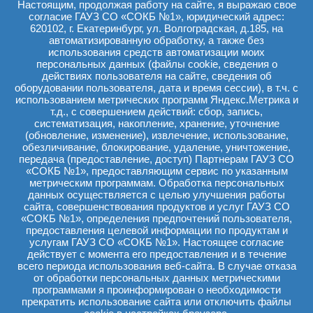
Настоящим, продолжая работу на сайте, я выражаю свое
Медицинская профилактика
согласие ГАУЗ СО «СОКБ №1», юридический адрес:
620102, г. Екатеринбург, ул. Волгоградская, д.185, на
Экологическая безопасность
автоматизированную обработку, а также без
использования средств автоматизации моих
Гериатрия
персональных данных (файлы cookie, сведения о
действиях пользователя на сайте, сведения об
Система менеджмента качества
оборудовании пользователя, дата и время сессии), в т.ч. с
использованием метрических программ Яндекс.Метрика и
Главная
→
Дополнительная информация
→
Профилактика
т.д., с совершением действий: сбор, запись,
систематизация, накопление, хранение, уточнение
терроризма
(обновление, изменение), извлечение, использование,
обезличивание, блокирование, удаление, уничтожение,
ПРОФИЛАКТИКА ТЕРРОРИЗМА
передача (предоставление, доступ) Партнерам ГАУЗ СО
«СОКБ №1», предоставляющим сервис по указанным
метрическим программам. Обработка персональных
данных осуществляется с целью улучшения работы
Что делать при обнаружении взрывного устройства?
сайта, совершенствования продуктов и услуг ГАУЗ СО
Признаки взрывного устройства
«СОКБ №1», определения предпочтений пользователя,
Памятка гражданам о действиях при установлении уровней
предоставления целевой информации по продуктам и
террористической опасности
услугам ГАУЗ СО «СОКБ №1». Настоящее согласие
Общие рекомендации гражданам по действиям при угрозе
совершения террористического акта
действует с момента его предоставления и в течение
Антитерроризм: Не дай собой управлять. Стоп вербовщикам
всего периода использования веб-сайта. В случае отказа
от обработки персональных данных метрическими
программами я проинформирован о необходимости
прекратить использование сайта или отключить файлы