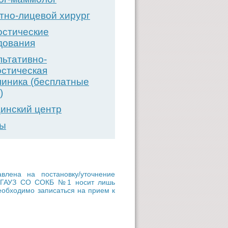
тно-лицевой хирург
остические
дования
льтативно-
остическая
линика (бесплатные
)
инский центр
вы
ена на постановку/уточнение
ии ГАУЗ СО СОКБ №1 носит лишь
еобходимо записаться на прием к