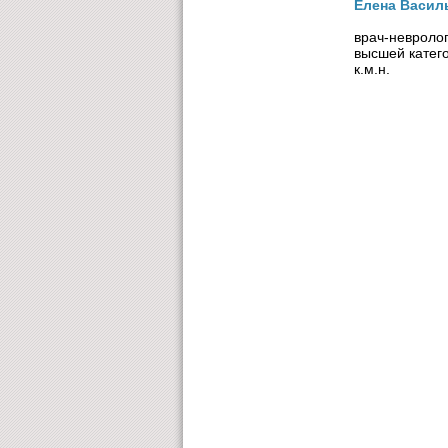
Елена Васил
врач-невроло
высшей катег
к.м.н.