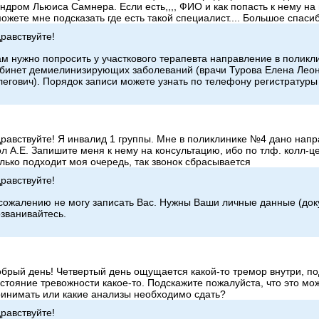
ндром Льюиса Самнера. Если есть,,,, ФИО и как попасть к нему на
ожете мне подсказать где есть такой специалист.... Большое спаси
равствуйте!
м нужно попросить у участкового терапевта направление в полик
бинет демиелинизирующих заболеваний (врачи Турова Елена Леон
егович). Порядок записи можете узнать по телефону регистратуры
равствуйте! Я инвалид 1 группы. Мне в поликлинике №4 дано нап
л А.Е. Запишите меня к нему на консультацию, ибо по тлф. колл-це
лько подходит моя очередь, так звонок сбрасывается
равствуйте!
сожалению не могу записать Вас. Нужны Ваши личные данные (док
званивайтесь.
брый день! Четвертый день ощущается какой-то тремор внутри, по
стояние тревожности какое-то. Подскажите пожалуйста, что это мо
инимать или какие анализы необходимо сдать?
равствуйте!