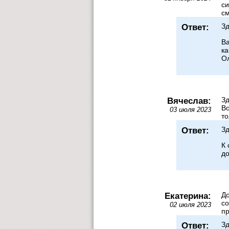
си
см
Ответ:
Зд
Ва
ка
Ол
Вячеслав:
Зд
Во
03 июля 2023
то
Ответ:
Зд
К 
до
Екатерина:
До
со
02 июля 2023
пр
Ответ:
Зд