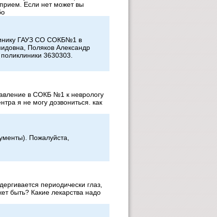
 прием. Если нет может вы
бо
линику ГАУЗ СО СОКБ№1 в
идовна, Поляков Александр
 поликлиники 3630303.
равление в СОКБ №1 к неврологу
нтра я не могу дозвониться. как
ументы). Пожалуйста,
дергивается периодически глаз,
жет быть? Какие лекарства надо