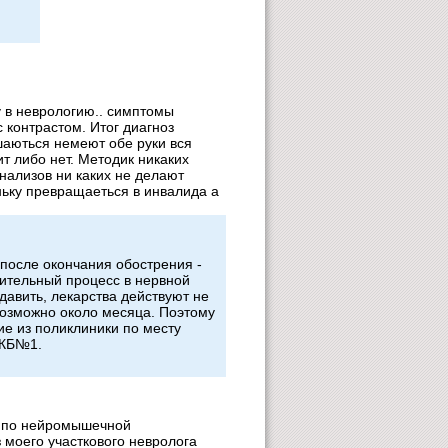
у в неврологию.. симптомы
 контрастом. Итог диагноз
шаються немеют обе руки вся
ит либо нет. Методик никаких
нализов ни каких не делают
ньку превращаеться в инвалида а
 после окончания обострения -
лительный процесс в нервной
давить, лекарства действуют не
возможно около месяца. Поэтому
ие из поликлиники по месту
ОКБ№1.
а по нейромышечной
 моего участкового невролога