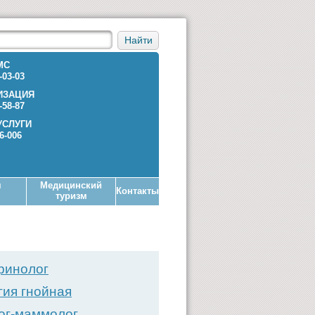
Найти
МС
-03-03
ИЗАЦИЯ
-58-87
УСЛУГИ
36-006
я
Медицинский
Контакты
туризм
ринолог
гия гнойная
ог-маммолог