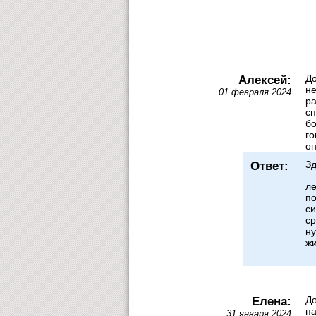
Алексей:
До
не
01 февраля 2024
ра
сп
бо
го
он
Ответ:
Зд
ле
по
си
ср
ну
ж
Елена:
До
па
31 января 2024