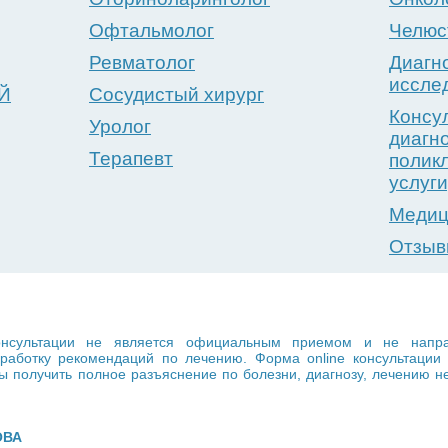
Офтальмолог
Челюс
Ревматолог
Диагн
иссле
Й
Сосудистый хирург
Консу
Уролог
диагн
Терапевт
полик
услуги
Медиц
Отзы
сультации не является официальным приемом и не направл
выработку рекомендаций по лечению. Форма online консультац
 получить полное разъяснение по болезни, диагнозу, лечению н
ОВА