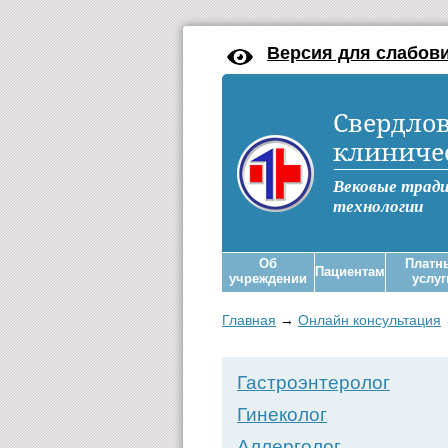
Версия для слабов
Свердлов
клиниче
Вековые трад
технологии
Об
Платн
Пациентам
учреждении
услуг
Главная
→
Онлайн консультация
Гастроэнтеролог
Гинеколог
Аллерголог