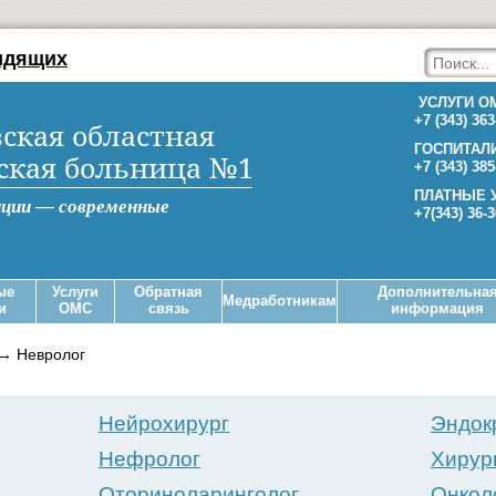
идящих
УСЛУГИ О
+7 (343) 363
ская областная
ГОСПИТАЛ
ская больница №1
+7 (343) 385
ПЛАТНЫЕ 
иции — современные
+7(343) 36-
ые
Услуги
Обратная
Дополнительна
Медработникам
и
ОМС
связь
информация
→
Невролог
Нейрохирург
Эндок
Нефролог
Хирур
Оториноларинголог
Онкол