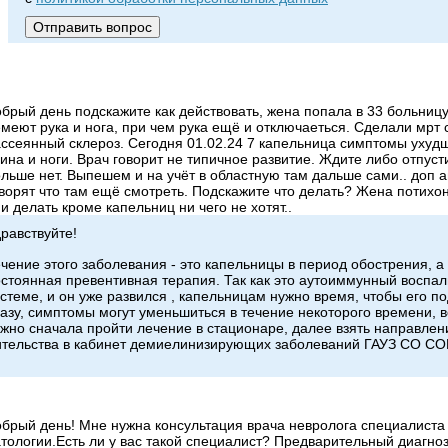
брый день подскажите как действовать, жена попала в 33 больниц
меют рука и нога, при чем рука ещё и отключаеться. Сделали мрт с
ссеянный склероз. Сегодня 01.02.24 7 капельница симптомы ухуд
ина и ноги. Врач говорит не типичное развитие. Ждите либо отпуст
льше нет. Выпешем и на учёт в областную там дальше сами.. доп а
ворят что там ещё смотреть. Подскажите что делать? Жена потихо
и делать кроме капельниц ни чего не хотят..
равствуйте!
чение этого заболевания - это капельницы в период обострения, а
стоянная превентивная терапия. Так как это аутоиммунный воспа
стеме, и он уже развился , капельницам нужно время, чтобы его по
азу, симптомы могут уменьшиться в течение некоторого времени, 
жно сначала пройти лечение в стационаре, далее взять направлен
ительства в кабинет демиелинизирующих заболеваний ГАУЗ СО С
брый день! Мне нужна консультация врача невролога специалист
тологии.Есть ли у вас такой специалист? Предварительный диагноз