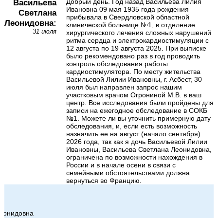
Васильева
Добрый день. Год назад Васильева Лилия
Ивановна 09 мая 1935 года рождения
Светлана
прибывала в Свердловской областной
Леонидовна:
клинической больнице №1, в отделение
31 июля
хирургического лечения сложных нарушений
ритма сердца и электрокардиостимуляции с
12 августа по 19 августа 2025. При выписке
было рекомендовано раз в год проводить
контроль обследования работы
кардиостимулятора. По месту жительства
Васильевой Лилии Ивановны, г. Асбест, 30
июля был направлен запрос нашим
участковым врачом Огрониной М.В. в ваш
центр. Все исследования были пройдены для
записи на ежегодное обследование в СОКБ
№1. Можете ли вы уточнить примерную дату
обследования, и, если есть возможность
назначить ее на август (начало сентября)
2026 года, так как я дочь Васильевой Лилии
Ивановны, Васильева Светлана Леонидовна,
ограничена по возможности нахождения в
России и в начале осени в связи с
семейными обстоятельствами должна
вернуться во Францию.
Леонидовна