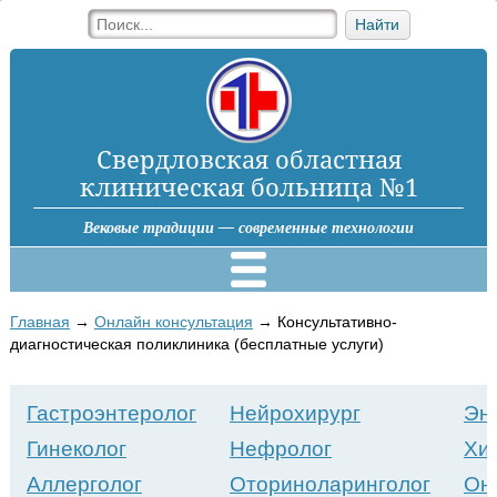
Найти
Свердловская областная
клиническая больница №1
Вековые традиции — современные технологии
Главная
→
Онлайн консультация
→
Консультативно-
диагностическая поликлиника (бесплатные услуги)
Гастроэнтеролог
Нейрохирург
Эн
Гинеколог
Нефролог
Хи
Аллерголог
Оториноларинголог
Онк