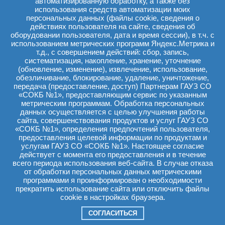
автоматизированную обработку, а также без
на Павловна!
 Сообщаем, что данная ситуация 
использования средств автоматизации моих
ологическим отделением Кольчугиной С. В. 
персональных данных (файлы cookie, сведения о
03.09.2026. Необходимо будет повторить общий 
действиях пользователя на сайте, сведения об
оборудовании пользователя, дата и время сессии), в т.ч. с
и. Остальные сданные Вами анализы и результаты 
использованием метрических программ Яндекс.Метрика и
льны. В день госпитализации просим Вас прибыть в 
т.д., с совершением действий: сбор, запись,
к 9:00 и обратиться к администратору. При себе 
систематизация, накопление, хранение, уточнение
(обновление, изменение), извлечение, использование,
игинал и копия) 
обезличивание, блокирование, удаление, уничтожение,
 документы; 
передача (предоставление, доступ) Партнерам ГАУЗ СО
«СОКБ №1», предоставляющим сервис по указанным
госпитализацию, которое предварительно 
метрическим программам. Обработка персональных
его врача по месту жительства.
данных осуществляется с целью улучшения работы
сайта, совершенствования продуктов и услуг ГАУЗ СО
инике ГАУЗ СО "СОКБ №1"

«СОКБ №1», определения предпочтений пользователя,
предоставления целевой информации по продуктам и
услугам ГАУЗ СО «СОКБ №1». Настоящее согласие
действует с момента его предоставления и в течение
1
2
3
4
...
536
537
следующая страница
→
всего периода использования веб-сайта. В случае отказа
от обработки персональных данных метрическими
программами я проинформирован о необходимости
прекратить использование сайта или отключить файлы
cookie в настройках браузера.
СОГЛАСИТЬСЯ