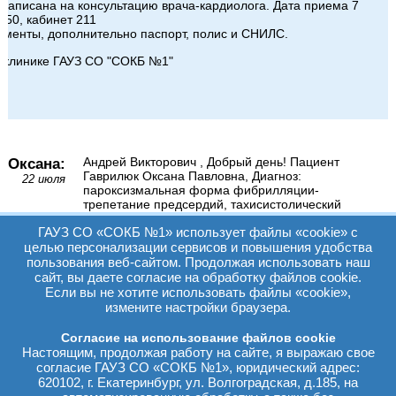
 записана на консультацию врача-кардиолога. Дата приема 7
:50, кабинет 211
ументы, дополнительно паспорт, полис и СНИЛС.
ликлинике ГАУЗ СО "СОКБ №1"

Оксана:
Андрей Викторович , Добрый день! Пациент
Гаврилюк Оксана Павловна, Диагноз:
22 июля
пароксизмальная форма фибрилляции-
трепетание предсердий, тахисистолический
вариант. Показано хирургическое лечение - РЧА
ГАУЗ СО «СОКБ №1» использует файлы «cookie» с
аритмогенных зон, записана на 02.04.2026 г..
Операция была отменена в связи с отсутствием
целью персонализации сервисов и повышения удобства
необходимых расходных материалов для ее
пользования веб-сайтом. Продолжая использовать наш
проведения и перенесена на неопределенный
сайт, вы даете согласие на обработку файлов cookie.
срок. В данный момент мы не можем добиться
Если вы не хотите использовать файлы «cookie»,
никакого ответа о сроках проведения операции.
измените настройки браузера.
Подскажите как нам попасть на операцию в
ближайшее время ? Так как очередь наша подошла
Согласие на использование файлов cookie
еще 3 месяца назад (02.04.2026)
Настоящим, продолжая работу на сайте, я выражаю свое
согласие ГАУЗ СО «СОКБ №1», юридический адрес:
620102, г. Екатеринбург, ул. Волгоградская, д.185, на