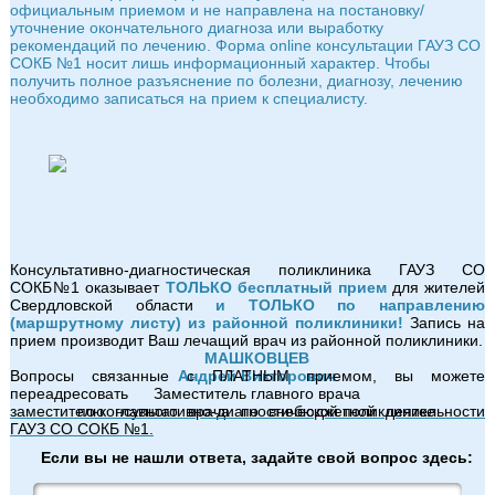
официальным приемом и не направлена на постановку/
уточнение окончательного диагноза или выработку
рекомендаций по лечению. Форма online консультации ГАУЗ СО
СОКБ №1 носит лишь информационный характер. Чтобы
получить полное разъяснение по болезни, диагнозу, лечению
необходимо записаться на прием к специалисту.
Консультативно-диагностическая поликлиника ГАУЗ СО
СОКБ№1 оказывает
ТОЛЬКО бесплатный прием
для жителей
Свердловской области
и ТОЛЬКО по направлению
(маршрутному листу) из районной поликлиники!
Запись на
прием производит Ваш лечащий врач из районной поликлиники.
МАШКОВЦЕВ
Вопросы связанные с ПЛАТНЫМ приемом, вы можете
Андрей Викторович
переадресовать
Заместитель главного врача
заместителю главного врача по внебюджетной деятельности
по консультативно-диагностической поликлинике
ГАУЗ СО СОКБ №1.
Если вы не нашли ответа, задайте свой вопрос здесь: