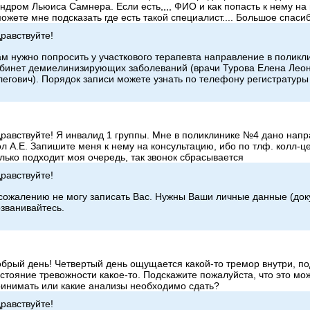
ндром Льюиса Самнера. Если есть,,,, ФИО и как попасть к нему на
ожете мне подсказать где есть такой специалист.... Большое спаси
равствуйте!
м нужно попросить у участкового терапевта направление в полик
бинет демиелинизирующих заболеваний (врачи Турова Елена Леон
егович). Порядок записи можете узнать по телефону регистратуры
равствуйте! Я инвалид 1 группы. Мне в поликлинике №4 дано нап
л А.Е. Запишите меня к нему на консультацию, ибо по тлф. колл-це
лько подходит моя очередь, так звонок сбрасывается
равствуйте!
сожалению не могу записать Вас. Нужны Ваши личные данные (док
званивайтесь.
брый день! Четвертый день ощущается какой-то тремор внутри, по
стояние тревожности какое-то. Подскажите пожалуйста, что это мо
инимать или какие анализы необходимо сдать?
равствуйте!