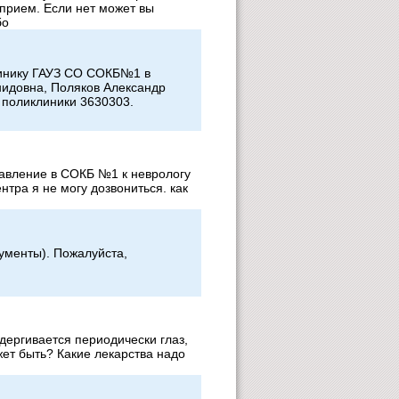
 прием. Если нет может вы
бо
линику ГАУЗ СО СОКБ№1 в
идовна, Поляков Александр
 поликлиники 3630303.
равление в СОКБ №1 к неврологу
нтра я не могу дозвониться. как
ументы). Пожалуйста,
дергивается периодически глаз,
жет быть? Какие лекарства надо