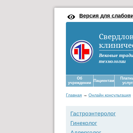
Версия для слабов
Свердлов
клиниче
Вековые трад
технологии
Об
Платн
Пациентам
учреждении
услуг
Главная
→
Онлайн консультация
Гастроэнтеролог
Гинеколог
Аллерголог