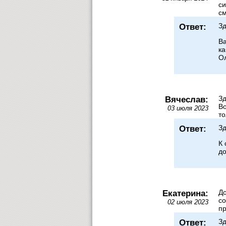
си
см
Ответ:
Зд
Ва
ка
Ол
Вячеслав:
Зд
Во
03 июля 2023
то
Ответ:
Зд
К 
до
Екатерина:
До
со
02 июля 2023
пр
Ответ:
Зд