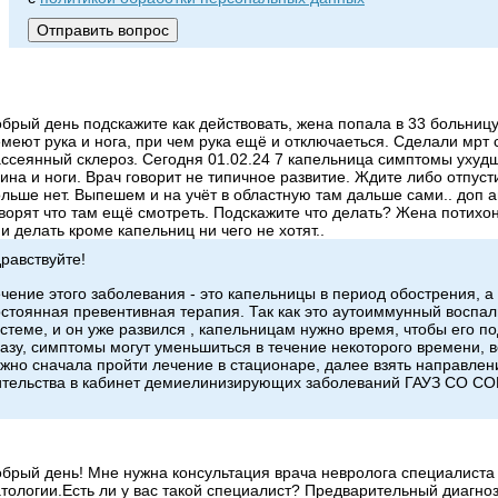
брый день подскажите как действовать, жена попала в 33 больниц
меют рука и нога, при чем рука ещё и отключаеться. Сделали мрт с
ссеянный склероз. Сегодня 01.02.24 7 капельница симптомы ухуд
ина и ноги. Врач говорит не типичное развитие. Ждите либо отпуст
льше нет. Выпешем и на учёт в областную там дальше сами.. доп а
ворят что там ещё смотреть. Подскажите что делать? Жена потихо
и делать кроме капельниц ни чего не хотят..
равствуйте!
чение этого заболевания - это капельницы в период обострения, а
стоянная превентивная терапия. Так как это аутоиммунный воспа
стеме, и он уже развился , капельницам нужно время, чтобы его по
азу, симптомы могут уменьшиться в течение некоторого времени, 
жно сначала пройти лечение в стационаре, далее взять направлен
ительства в кабинет демиелинизирующих заболеваний ГАУЗ СО С
брый день! Мне нужна консультация врача невролога специалист
тологии.Есть ли у вас такой специалист? Предварительный диагноз