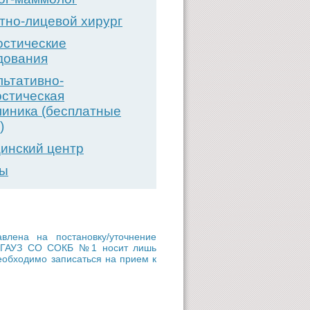
тно-лицевой хирург
остические
дования
льтативно-
остическая
линика (бесплатные
)
инский центр
вы
ена на постановку/уточнение
ии ГАУЗ СО СОКБ №1 носит лишь
еобходимо записаться на прием к