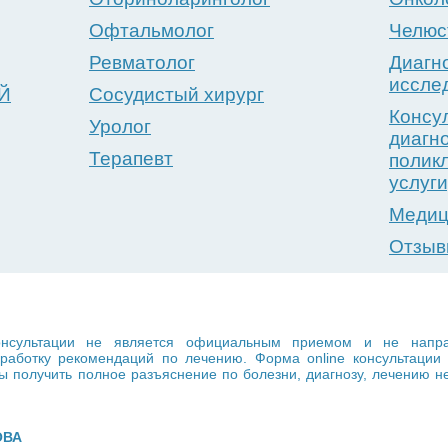
Офтальмолог
Челюс
Ревматолог
Диагн
иссле
Й
Сосудистый хирург
Консу
Уролог
диагн
Терапевт
полик
услуги
Медиц
Отзы
сультации не является официальным приемом и не направл
выработку рекомендаций по лечению. Форма online консультац
 получить полное разъяснение по болезни, диагнозу, лечению н
ОВА