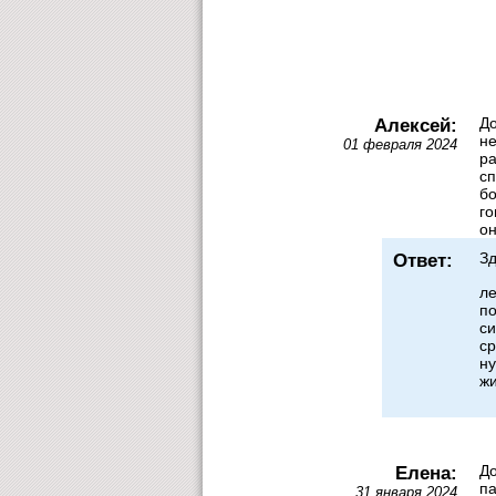
Алексей:
До
не
01 февраля 2024
ра
сп
бо
го
он
Ответ:
Зд
ле
по
си
ср
ну
ж
Елена:
До
па
31 января 2024