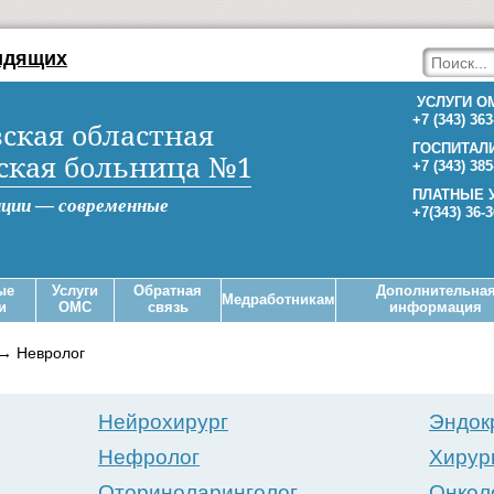
идящих
УСЛУГИ О
+7 (343) 363
ская областная
ГОСПИТАЛ
ская больница №1
+7 (343) 385
ПЛАТНЫЕ 
иции — современные
+7(343) 36-
ые
Услуги
Обратная
Дополнительна
Медработникам
и
ОМС
связь
информация
→
Невролог
Нейрохирург
Эндок
Нефролог
Хирур
Оториноларинголог
Онкол