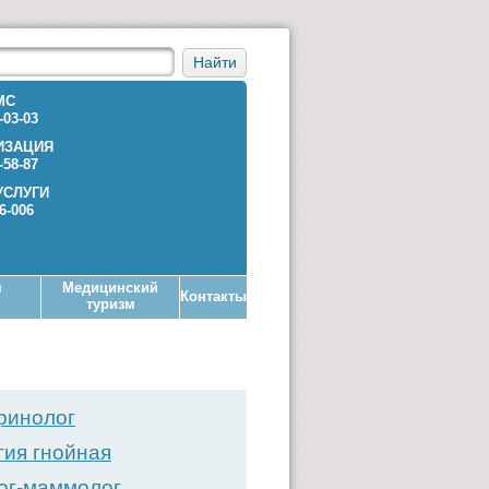
Найти
МС
-03-03
ИЗАЦИЯ
-58-87
УСЛУГИ
36-006
я
Медицинский
Контакты
туризм
ринолог
гия гнойная
ог-маммолог