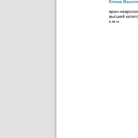
Елена Васил
врач-невроло
высшей катег
к.м.н.