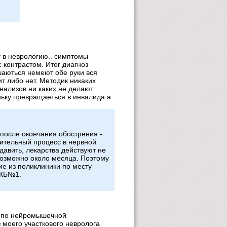
у в неврологию.. симптомы
 контрастом. Итог диагноз
шаються немеют обе руки вся
ит либо нет. Методик никаких
нализов ни каких не делают
ньку превращаеться в инвалида а
 после окончания обострения -
лительный процесс в нервной
давить, лекарства действуют не
возможно около месяца. Поэтому
ие из поликлиники по месту
ОКБ№1.
а по нейромышечной
 моего участкового невролога