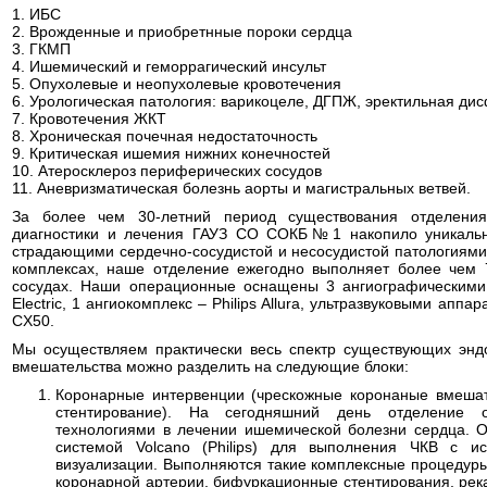
1. ИБС
2. Врожденные и приобретнные пороки сердца
3. ГКМП
4. Ишемический и геморрагический инсульт
5. Опухолевые и неопухолевые кровотечения
6. Урологическая патология: варикоцеле, ДГПЖ, эректильная д
7. Кровотечения ЖКТ
8. Хроническая почечная недостаточность
9. Критическая ишемия нижних конечностей
10. Атеросклероз периферических сосудов
11. Аневризматическая болезнь аорты и магистральных ветвей.
За более чем 30-летний период существования отделения 
диагностики и лечения ГАУЗ СО СОКБ№1 накопило уникальн
страдающими сердечно-сосудистой и несосудистой патологиями
комплексах, наше отделение ежегодно выполняет более чем 
сосудах. Наши операционные оснащены 3 ангиографическими
Electric, 1 ангиокомплекс – Philips Allura, ультразвуковыми аппарар
CX50.
Мы осуществляем практически весь спектр существующих энд
вмешательства можно разделить на следующие блоки:
Коронарные интервенции (чрескожные коронаные вмешат
стентирование). На сегодняшний день отделение 
технологиями в лечении ишемической болезни сердца. 
системой Volcano (Philips) для выполнения ЧКВ с ис
визуализации. Выполняются такие комплексные процедуры
коронарной артерии, бифуркационные стентирования, рек