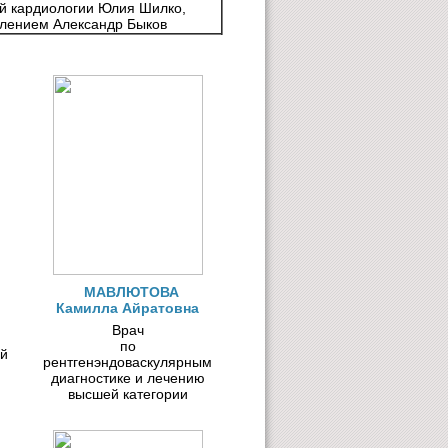
й кардиологии Юлия Шилко,
елением Александр Быков
МАВЛЮТОВА
Камилла Айратовна
Врач
по
ый
рентгенэндоваскулярным
диагностике и лечению
высшей категории