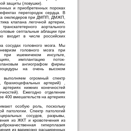
ной защиты (ловушки).
денных и приобретенных пороках
ефектах перегородок сердца. В
вка окклюдеров при ДМПП, ДМЖП,
стика клапана легочной артерии,
 транскатетерного аортального
ноловые септальные аблации при
но входит в числе российских
а сосудах головного мозга. Мы
невризм головного мозга при
ию при ишемичеком инсульте,
циях, имплантацию поток-
иплановым ангиографом фирмы
процедуры на очень высоком
ы выполняем огромный спектр
, брахиоцефальных артерий) ,
, артериях нижних конечностей
ечностей). Ежегодно отделение
ее 400 вмешательств на артериях
имают особую роль, поскольку
ой патологии. Спектр патологий
церальных сосудов, разрывы,
чения из ЖКТ и кровотечения из
брокачественная гиперплазия
ечения из варикозно расширенных