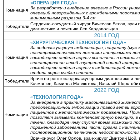
«ОПЕРАЦИЯ ГОДА»
За разработку и внедрение впервые в России уни
Номинация
операций новорожденных с врожденными пороками 
минимальным разрезом 3-4 см.
Сердечно-сосудистый хирург Вячеслав Белов, врач
Победители
диагностике и лечению Лев Кардапольцев
2014 ГОД
«ХИРУРГИЧЕСКАЯ ТЕХНОЛОГИЯ ГОДА»
За эндоваскулярную эмболизацию, пациенту (мужчи
посттравматическими ложными аневризмами лево
Номинация
восходящего отдела аорты выполнены в нескольк
стентирование левой внутренней сонной артери
восходящего отдела аорты с эмболизацией ложно
отдела через ячейки стента
Врачи по рентгенэндоваскулярным диагностике и л
Победители
Кочмашев, Камилла Мавлютова, Василий Шерстоби
2022 ГОД
«ТЕХНОЛОГИЯ ГОДА»
За внедрение в практику малоинвазивной жизнес
предоперационной эмболизации правой ветви воро
пациентов с метастатическим поражением. При
Номинация
позволяет вызывать компенсаторную реакцию, в 
печени, благодаря чему спустя время возможно п
поражённой заболеванием части органа с наимен
послеоперационной печеночной недостаточности
Врач-хирург Олег Орлов, врач-хирург Дмитрий Цой,