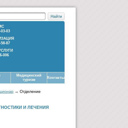
Найти
МС
-03-03
ИЗАЦИЯ
-58-87
УСЛУГИ
36-006
я
Медицинский
Контакты
туризм
ционар
→
Отделение
ГНОСТИКИ И ЛЕЧЕНИЯ