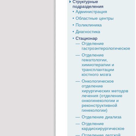
Структурные
подразделения
Администрация
Областные центры
Поликлиника
Диагностика
Стационар
Отделение
гастроэнтерологическое
Отделение
гематологии,
химиотерапии и
трансплантации
костного мозга
Онкологическое
отделение
хирургических методов
лечения (отделение
онкогинекологии и
реконструктивной
гинекологии)
Отделение диализа
Отделение
кардиохирургическое
Отделение детской