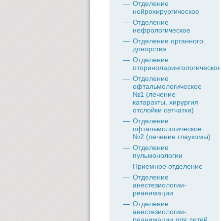
Отделение
нейрохирургическое
Отделение
нефрологическое
Отделение органного
донорства
Отделение
оториноларингологическо
Отделение
офтальмологическое
№1 (лечение
катаракты, хирургия
отслойки сетчатки)
Отделение
офтальмологическое
№2 (лечение глаукомы)
Отделение
пульмонологии
Приемное отделение
Отделение
анестезиологии-
реанимации
Отделение
анестезиологии-
реанимации для детей