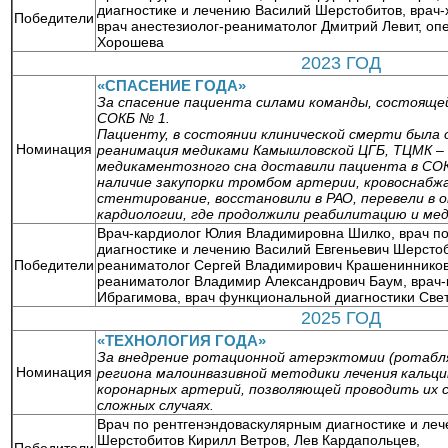
диагностике и лечению Василий Шерстобитов, врач-
Победители
врач анестезиолог-реаниматолог Дмитрий Левит, о
Хорошева
2023 ГОД
«СПАСЕНИЕ ГОДА»
За спасение пациента силами команды, состояще
СОКБ № 1.
Пациенту, в состоянии клинической смерти была 
Номинация
реанимация медиками Камышловской ЦГБ, ТЦМК – 
медикаментозного сна доставили пациента в СОК
наличие закупорки тромбом артерии, кровоснабж
стентирование, восстановили в РАО, перевели в
кардиологии, где продолжили реабилитацию и м
Врач-кардиолог Юлия Владимировна Шилко, врач п
диагностике и лечению Василий Евгеньевич Шерстоб
Победители
реаниматолог Сергей Владимирович Крашенинников,
реаниматолог Владимир Александрович Баум, врач-
Ибрагимова, врач функциональной диагностики Св
2025 ГОД
«ТЕХНОЛОГИЯ ГОДА»
За внедрение ротационной атерэктомии (ротабля
Номинация
региона малоинвазивной методики лечения кальц
коронарных артерий, позволяющей проводить их 
сложных случаях.
Врач по рентгенэндоваскулярным диагностике и ле
Шерстобитов Кирилл Ветров, Лев Кардапольцев,