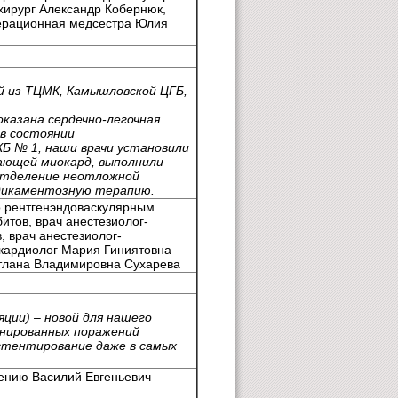
хирург Александр Кобернюк,
перационная медсестра Юлия
й из ТЦМК, Камышловской ЦГБ,
оказана сердечно-легочная
в состоянии
Б № 1, наши врачи установили
ающей миокард, выполнили
 отделение неотложной
едикаментозную терапию.
о рентгенэндоваскулярным
итов, врач анестезиолог-
 врач анестезиолог-
кардиолог Мария Гиниятовна
етлана Владимировна Сухарева
ции) – новой для нашего
инированных поражений
стентирование даже в самых
чению Василий Евгеньевич