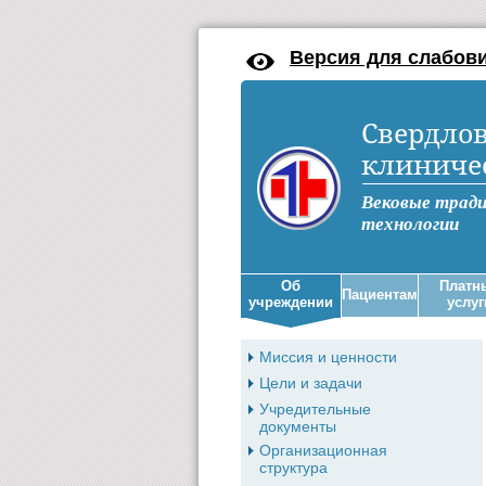
Версия для слабов
Свердлов
клиниче
Вековые трад
технологии
Об
Платн
Пациентам
учреждении
услуг
Миссия и ценности
Цели и задачи
Учредительные
документы
Организационная
структура