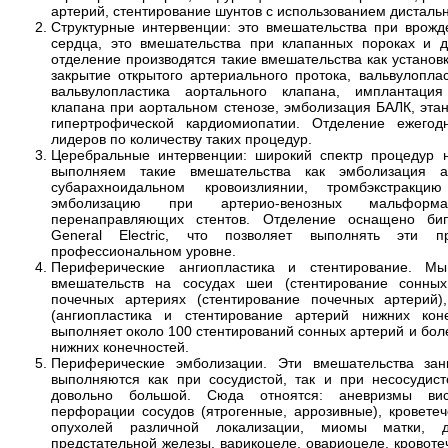
артерий, стентирование шунтов с использованием дисталь
Структурные интервенции: это вмешательства при врож
сердца, это вмешательства при клапанных пороках и д
отделение производятся такие вмешательства как устано
закрытие открытого артериального протока, вальвулопла
вальвулопластика аортального клапана, имплантация
клапана при аортальном стенозе, эмболизация БАЛК, эта
гипертрофической кардиомиопатии. Отделение ежегод
е
лидеров по количеству таких процедур.
Церебральные интервенции: широкий спектр процедур н
выполняем такие вмешательства как эмболизация а
субарахноидальном кровоизлиянии, тромбэкстракц
эмболизацию при артерио-венозных мальформа
перенаправляющих стентов. Отделение оснащено б
General Electric, что позволяет выполнять эти 
профессиональном уровне.
Периферические ангиопластика и стентирование. М
вмешательств на сосудах шеи (стентирование сонных
почечных артериях (стентирование почечных артерий)
(ангиопластика и стентирование артерий нижних кон
выполняет около 100 стентирований сонных артерий и бол
нижних конечностей.
Периферические эмболизации. Эти вмешательства зан
выполняются как при сосудистой, так и при несосудист
довольно большой. Сюда отноятся: аневризмы вис
перфорации сосудов (ятрогенные, аррозивные), кровете
опухолей различной локализации, миомы матки, до
предстательной железы, варикоцеле, овариоцеле, кровот