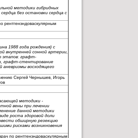
кальной методики гибридных
сердца без остановки сердца с
 по рентгенэндоваскулярным
на 1988 года рождения) с
й внутренней сонной артерии,
о этапов: графт-
и, графт-стентирование
й аневризмы восходящего
ечению Сергей Чернышев, Игорь
тов
пасающей методики -
тной вены при лечении
менение данной методики
виде роста здоровой доли
ровести обширную резекцию
ьшими рисками возникновения
 врач по рентгенэндоваскулярным