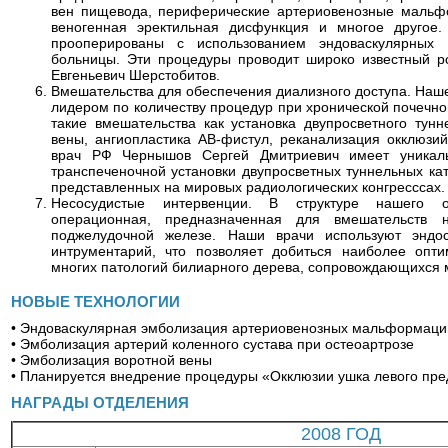
вен пищевода, периферические артериовенозные мальфо
веногенная эректильная дисфункция и многое другое.
прооперированы с использованием эндоваскулярных 
больницы. Эти процедуры проводит широко известный ро
Евгеньевич Шерстобитов.
Вмешательства для обеспечения диализного доступа. Наш
лидером по количеству процедур при хронической почечно
такие вмешательства как установка двупросветного тунн
вены, ангиопластика АВ-фистул, реканализация окклюзи
врач РФ Чернышов Сергей Дмитриевич имеет уникал
транспеченочной установки двупросветных туннельных ка
представленных на мировых радиологических конгресссах.
Несосудистые интервенции. В структуре нашего о
операционная, предназначенная для вмешательств н
поджелудочной железе. Наши врачи используют эндос
интрументарий, что позволяет добиться наиболее опти
многих патологий билиарного дерева, сопровождающихся 
НОВЫЕ ТЕХНОЛОГИИ
• Эндоваскулярная эмболизация артериовенозных мальформаци
• Эмболизация артерий коленного сустава при остеоартрозе
• Эмболизация воротной вены
• Планируется внедрение процедуры «Окклюзии ушка левого пр
НАГРАДЫ ОТДЕЛЕНИЯ
2008 ГОД