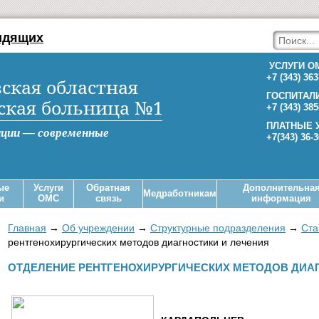
идящих
УСЛУГИ О
+7 (343) 363
ская областная
ГОСПИТАЛ
ская больница №1
+7 (343) 385
ПЛАТНЫЕ 
иции — современные
+7(343) 36-
ые
Услуги
Обратная
Дополнительна
Медработникам
и
ОМС
связь
информация
Главная
→
Об учреждении
→
Структурные подразделения
→
Ста
рентгенохирургических методов диагностики и лечения
ОТДЕЛЕНИЕ РЕНТГЕНОХИРУРГИЧЕСКИХ МЕТОДОВ ДИА