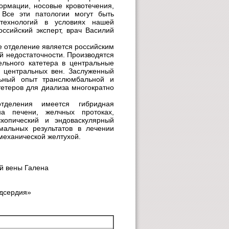
рмации, носовые кровотечения,
 Все эти патологии могут быть
технологий в условиях нашей
ссийский эксперт, врач Василий
е отделение является российским
й недостаточности. Производятся
ельного катетера в центральные
й центральных вен. Заслуженный
ьный опыт транслюмбальной и
тетеров для диализа многократно
тделения имеется гибридная
а печени, желчных протоках,
копический и эндоваскулярный
мальных результатов в лечении
механической желтухой.
й вены Галена
едсердия»