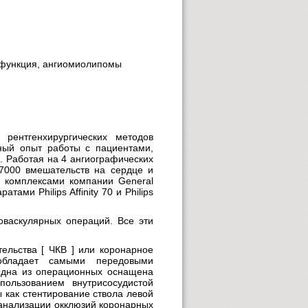
исфункция, ангиомиолипомы
рентгенхирургических методов
ый опыт работы с пациентами,
. Работая на 4 ангиографических
7000 вмешательств на сердце и
 комплексами компании General
атами Philips Affinity 70 и Philips
оваскулярных операций. Все эти
ельства [ ЧКВ ] или коронарное
обладает самыми передовыми
Одна из операционных оснащена
пользованием внутрисосудистой
 как стентирование ствола левой
анализации окклюзий коронарных