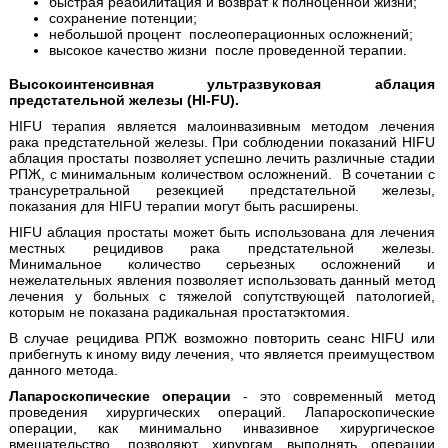
быстрая реабилитация и возврат к полноценной жизни;
сохранение потенции;
небольшой процент послеоперационных осложнений;
высокое качество жизни после проведенной терапии.
Высокоинтенсивная ультразвуковая аблация
предстательной железы (
HI
-
FU
).
HIFU терапия является малоинвазивным методом лечения
рака предстательной железы. При соблюдении показаний HIFU
аблация простаты позволяет успешно лечить различные стадии
РПЖ, с минимальным количеством осложнений. В сочетании с
трансуретральной резекцией предстательной железы,
показания для HIFU терапии могут быть расширены.
HIFU аблация простаты может быть использована для лечения
местных рецидивов рака предстательной железы.
Минимальное количество серьезных осложнений и
нежелательных явления позволяет использовать данный метод
лечения у больных с тяжелой сопутствующей патологией,
которым не показана радикальная простатэктомия.
В случае рецидива РПЖ возможно повторить сеанс HIFU или
прибегнуть к иному виду лечения, что является преимуществом
данного метода.
Лапароскопические операции
- это современный метод
проведения хирургических операций. Лапароскопические
операции, как минимально инвазивное хирургическое
вмешательство, позволяют хирургам выполнять операции