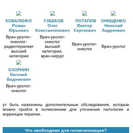
КОВАЛЕНКО
УЗБЕКОВ
ПОТАПОВ
ОНИЩЕНКО
Роман
Олег
Виктор
Николай
Юрьевич
Константинович
Сергеевич
Андреевич
Врач-уролог-
Врач-уролог-
онколог-
онколог
Врач-уролог-
радиотерапевт
высшей
Врач-уролог
онколог
высшей
категории,
категории
врач-хирург
ОЗОРНИН
Евгений
Вадимович
Врач-уролог-
онколог
ут быть назначены дополнительные обследования, которые
можно пройти в поликлинике для уточнения патологии и
коррекции терапии.
Что необходимо для госпитализации?