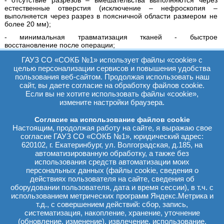
- отсутствие разрезов – вмешательства выполняются через
естественные отверстия (исключение – нефроскопия –
выполняется через разрез в поясничной области размером не
более 20 мм);
- минимальная травматизация тканей - быстрое
восстановление после операции;
- хорошая визуализация – высокая эффективность операций;
ГАУЗ СО «СОКБ №1» использует файлы «cookie» с
целью персонализации сервисов и повышения удобства
- минимизация риска послеоперационных осложнений.
пользования веб-сайтом. Продолжая использовать наш
Эндоскопические операции:
сайт, вы даете согласие на обработку файлов cookie.
Если вы не хотите использовать файлы «cookie»,
Трансуретральная резекция мочевого пузыря при
измените настройки браузера.
опухолях мочевого пузыря
Трансуретральная резекция предстательной железы при
Согласие на использование файлов cookie
доброкачественной гиперплазии предстательной железы.
Настоящим, продолжая работу на сайте, я выражаю свое
Внутренняя оптическая уретротомия при стриктурах
согласие ГАУЗ СО «СОКБ №1», юридический адрес:
уретры
620102, г. Екатеринбург, ул. Волгоградская, д.185, на
Трансректальная пункционная полифокальная биопсия
автоматизированную обработку, а также без
предстательной железы под ультразвуковым контролем.
Сатурационная биопсия предстательной железы
использования средств автоматизации моих
персональных данных (файлы cookie, сведения о
Радикальная цистэктомия
действиях пользователя на сайте, сведения об
оборудовании пользователя, дата и время сессии), в т.ч. с
Радикальная цистэктомия с деривацией мочи в сегмент
использованием метрических программ Яндекс.Метрика и
кишечного тракта сегодня является стандартным методом
т.д., с совершением действий: сбор, запись,
лечения мышечно-инвазивного и некоторых других форм рака
систематизация, накопление, хранение, уточнение
мочевого пузыря. Радикальная цистэктомия с деривацией мочи
(обновление, изменение), извлечение, использование,
– одно из сложнейших оперативных вмешательств в