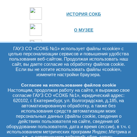
ИСТОРИЯ СОКБ
О МУЗЕЕ
БЕССМЕРТНЫЙ ПОЛК
ГАУЗ СО «СОКБ №1» использует файлы «cookie» с
целью персонализации сервисов и повышения удобства
пользования веб-сайтом. Продолжая использовать наш
В ОТВЕТЕ ЗА ОБЛАСТЬ
сайт, вы даете согласие на обработку файлов cookie.
Если вы не хотите использовать файлы «cookie»,
измените настройки браузера.
ВЕТЕРАНЫ СОКБ №1
Согласие на использование файлов cookie
Настоящим, продолжая работу на сайте, я выражаю свое
ЗАСЛУЖЕННЫЕ ВРАЧИ СОКБ №1
согласие ГАУЗ СО «СОКБ №1», юридический адрес:
620102, г. Екатеринбург, ул. Волгоградская, д.185, на
автоматизированную обработку, а также без
использования средств автоматизации моих
НОЧЬ МУЗЕЕВ
персональных данных (файлы cookie, сведения о
действиях пользователя на сайте, сведения об
оборудовании пользователя, дата и время сессии), в т.ч. с
ЭКСКУРСИОННЫЕ ПРОГРАММЫ
использованием метрических программ Яндекс.Метрика и
т.д., с совершением действий: сбор, запись,