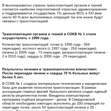
В высокоразвитых странах трансплантация органов и тканей
считается наиболее перспективной отраслью здравоохранения
и поддерживается государством. По данным ВОЗ, в XXI веке
около 40 % всех выполняемых операций так или иначе будут
связаны с трансплантацией.
Трансплантацию органов и тканей в СОКБ № 1 стали
осуществлять с 1990 года.
Количество трансплантаций: почки (с 1990 года - 354
пересадки); костного мозга (с 1997 года - 254 пересадки);
печени (с 2005 года - 73 пересадки, ретрансплантация печени -
2 в 2010 году); сердца (с 2006 года - 29 пересадок).
Результаты лечения в трансплантологии впечатляют.
После пересадки печени и сердца 70 % больных живут
более 5 лет.
В СОКБ № 1 созданы материально-техническая и юридическая
базы для развития технологии трансплантации. В рамках
ассоциации главных врачей Уральского региона создан единый
регистр реципиентов почки. Внедрена компьютерная
программа подбора реципиент - донор. В Свердловской
области необходимо ежегодно выполнять до 200 операций по
пересадке почки, около 50 трансплантаций печени и 20 -