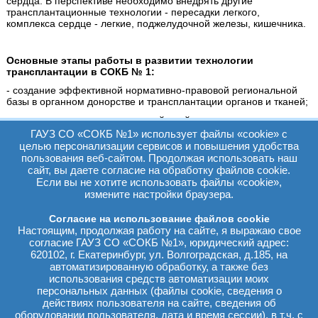
сердца. В перспективе необходимо внедрять другие
трансплантационные технологии - пересадки легкого,
комплекса сердце - легкие, поджелудочной железы, кишечника.
Основные этапы работы в развитии технологии
трансплантации в СОКБ № 1:
- создание эффективной нормативно-правовой региональной
базы в органном донорстве и трансплантации органов и тканей;
- введение новых алгоритмов действий трансплантационных
координаторов и взаимодействие с отделением органного
ГАУЗ СО «СОКБ №1» использует файлы «cookie» с
донорства ГАУЗ СО «СОКБ № 1»;
целью персонализации сервисов и повышения удобства
пользования веб-сайтом. Продолжая использовать наш
- проведение семинаров для анестезиологов-реаниматологов,
сайт, вы даете согласие на обработку файлов cookie.
неврологов и нейрохирургов по актуальным проблемам
Если вы не хотите использовать файлы «cookie»,
органного донорства и трансплантации;
измените настройки браузера.
- создание механизмов правовой защиты медицинских
сотрудников, участвующих в работе по органному донорству и
Согласие на использование файлов cookie
трансплантации.
Настоящим, продолжая работу на сайте, я выражаю свое
согласие ГАУЗ СО «СОКБ №1», юридический адрес:
Руководит отделением органного донорства кандидат
620102, г. Екатеринбург, ул. Волгоградская, д.185, на
медицинских наук Игорь Юрьевич Серебряков.
автоматизированную обработку, а также без
использования средств автоматизации моих
персональных данных (файлы cookie, сведения о
* * *
действиях пользователя на сайте, сведения об
26 октября 1954 года молодой мужчина Ричард Херик
оборудовании пользователя, дата и время сессии), в т.ч. с