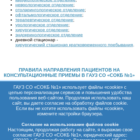
неврологическое отделение
;
отоларингологическое отделение
;
офтальмологическое отделение
;
терапевтическое отделение
;
урологическое отделение
;
хирургическое отделение
;
эндокринологическое отделение
дневной стационар -
хирургический стационар кратковременного пребывания
.
ПРАВИЛА НАПРАВЛЕНИЯ ПАЦИЕНТОВ НА
КОНСУЛЬТАЦИОННЫЕ ПРИЕМЫ В ГАУЗ СО «СОКБ №1»
ГАУЗ СО «СОКБ №1» использует файлы «cookie» с
ПРИКАЗЫ МЗ СО:
целью персонализации сервисов и повышения удобства
пользования веб-сайтом. Продолжая использовать наш
«О порядке направления населения Свердловской
сайт, вы даете согласие на обработку файлов cookie.
области на консультативные приемы в ГАУЗ СО «СОКБ
Если вы не хотите использовать файлы «cookie»,
№1» ОТ 18-08-2021 ГОДА №1857-п
измените настройки браузера.
«О совершенствовании организации оказания
Согласие на использование файлов cookie
консультативно-диагностической медицинской помощи
Настоящим, продолжая работу на сайте, я выражаю свое
взрослому населению Свердловской области в части
согласие ГАУЗ СО «СОКБ №1», юридический адрес:
направления пациентов на консультативные приемы, в