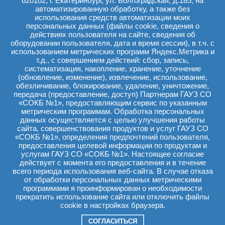
620102, г. Екатеринбург, ул. Волгоградская, д.185, на
том числе телеконсультации, проведения диспансерного
наблюдения и маршрутизации по профилю
автоматизированную обработку, а также без
заболевания» ОТ 28-08-2019 ГОДА №1664-п
использования средств автоматизации моих
персональных данных (файлы cookie, сведения о
действиях пользователя на сайте, сведения об
оборудовании пользователя, дата и время сессии), в т.ч. с
Правила направления пациентов с эндокринологической
использованием метрических программ Яндекс.Метрика и
патологией
т.д., с совершением действий: сбор, запись,
Правила направления пациентов с ЛОР и ЧЛХ патологией
систематизация, накопление, хранение, уточнение
Правила направления пациентов с патологией по профилю
(обновление, изменение), извлечение, использование,
специальностей терапевтического отделения
обезличивание, блокирование, удаление, уничтожение,
Правила направления пациентов с неврологической
передача (предоставление, доступ) Партнерам ГАУЗ СО
патологией
«СОКБ №1», предоставляющим сервис по указанным
Правила направления пациентов с офтальмологической
метрическим программам. Обработка персональных
патологией
данных осуществляется с целью улучшения работы
Правила направления пациентов с урологической
сайта, совершенствования продуктов и услуг ГАУЗ СО
патологией
«СОКБ №1», определения предпочтений пользователя,
Правила направления пациентов с патологией по профилю
предоставления целевой информации по продуктам и
специальностей хирургического отделения
услугам ГАУЗ СО «СОКБ №1». Настоящее согласие
действует с момента его предоставления и в течение
всего периода использования веб-сайта. В случае отказа
от обработки персональных данных метрическими
программами я проинформирован о необходимости
прекратить использование сайта или отключить файлы
cookie в настройках браузера.
Политика обработки персональных данных
СОГЛАСИТЬСЯ