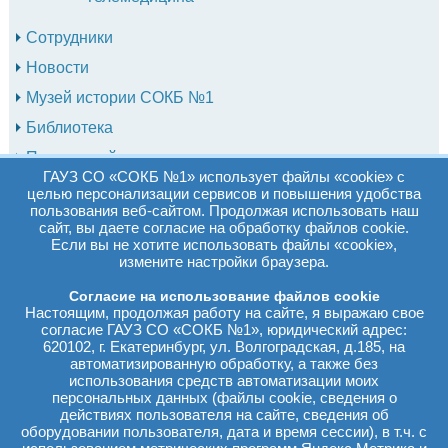
Сотрудники
Новости
Музей истории СОКБ №1
Библиотека
Противодействие коррупции
ГАУЗ СО «СОКБ №1» использует файлы «cookie» с
Кодекс профессиональной этики медицинского
целью персонализации сервисов и повышения удобства
работника
пользования веб-сайтом. Продолжая использовать наш
сайт, вы даете согласие на обработку файлов cookie.
План мероприятий
Если вы не хотите использовать файлы «cookie»,
измените настройки браузера.
Оказание услуг гражданам в сфере здравоохранения
(для социально ориентированных НКО)
Согласие на использование файлов cookie
Настоящим, продолжая работу на сайте, я выражаю свое
Реквизиты больницы
согласие ГАУЗ СО «СОКБ №1», юридический адрес:
Вакансии
620102, г. Екатеринбург, ул. Волгоградская, д.185, на
автоматизированную обработку, а также без
Информация для оценки качества услуг
использования средств автоматизации моих
персональных данных (файлы cookie, сведения о
действиях пользователя на сайте, сведения об
Главная
→
Об учреждении
→
Структурные подразделения
→
оборудовании пользователя, дата и время сессии), в т.ч. с
Поликлиника
→
Школы для пациентов