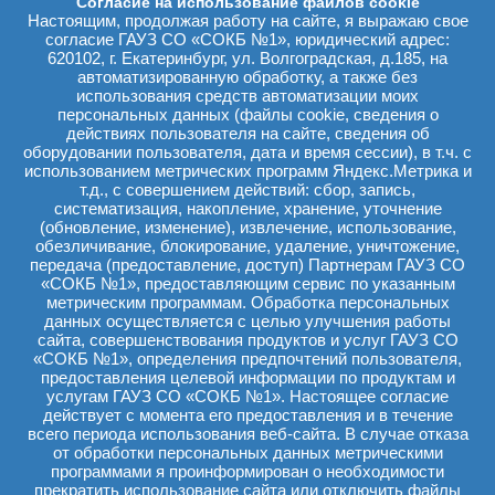
криосауна, широкий спектр физиотерапевтических процедур. С
Согласие на использование файлов cookie
2006 года на базе поликлиники больницы успешно работает
Настоящим, продолжая работу на сайте, я выражаю свое
Центр антицитокиновой терапии, в котором больные
согласие ГАУЗ СО «СОКБ №1», юридический адрес:
воспалительными заболеваниями суставов и позвоночника
620102, г. Екатеринбург, ул. Волгоградская, д.185, на
получают лечение высокотехнологичными препаратами.
автоматизированную обработку, а также без
использования средств автоматизации моих
Заведует отделением кандидат медицинских наук
персональных данных (файлы cookie, сведения о
Людмила Петровна Евстигнеева.
действиях пользователя на сайте, сведения об
оборудовании пользователя, дата и время сессии), в т.ч. с
использованием метрических программ Яндекс.Метрика и
т.д., с совершением действий: сбор, запись,
ТЕРАПЕВТИЧЕСКОЕ ОТДЕЛЕНИЕ
систематизация, накопление, хранение, уточнение
(обновление, изменение), извлечение, использование,
С 2000 года открыто отделение оказания
обезличивание, блокирование, удаление, уничтожение,
специализированной медицинской помощи больным
передача (предоставление, доступ) Партнерам ГАУЗ СО
терапевтического профиля в условиях стационара
«СОКБ №1», предоставляющим сервис по указанным
повышенной комфортности лечебно-диагностического
метрическим программам. Обработка персональных
направления.
данных осуществляется с целью улучшения работы
Палаты оборудованы кондиционерами, есть телевизор, душ,
сайта, совершенствования продуктов и услуг ГАУЗ СО
туалет, телефон. Пациенты, находящиеся на лечении,
«СОКБ №1», определения предпочтений пользователя,
получают лечебное пятиразовое питание.
предоставления целевой информации по продуктам и
услугам ГАУЗ СО «СОКБ №1». Настоящее согласие
Заведует отделением врач высшей категории Наталия
действует с момента его предоставления и в течение
Борисовна Хрусталева.
всего периода использования веб-сайта. В случае отказа
от обработки персональных данных метрическими
программами я проинформирован о необходимости
прекратить использование сайта или отключить файлы