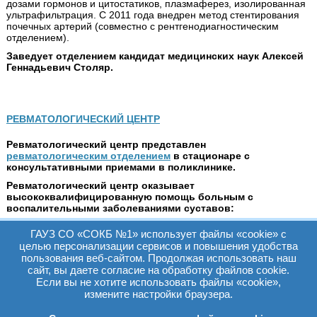
дозами гормонов и цитостатиков, плазмаферез, изолированная
ультрафильтрация. С 2011 года внедрен метод стентирования
почечных артерий (совместно с рентгенодиагностическим
отделением).
Заведует отделением кандидат медицинских наук Алексей
Геннадьевич Столяр.
РЕВМАТОЛОГИЧЕСКИЙ ЦЕНТР
Ревматологический центр представлен
ревматологическим отделением
в стационаре с
консультативными приемами в поликлинике.
Ревматологический центр оказывает
высококвалифицированную помощь больным с
воспалительными заболеваниями суставов:
проводит уточнение диагноза и лечение пациентов с
ГАУЗ СО «СОКБ №1» использует файлы «cookie» с
подагрическими, реактивными артритами,
целью персонализации сервисов и повышения удобства
деформирующим остеоартрозом;
пользования веб-сайтом. Продолжая использовать наш
проводит диагностику и лечение больных системными
сайт, вы даете согласие на обработку файлов cookie.
заболеваниями соединительной ткани и системными
Если вы не хотите использовать файлы «cookie»,
васкулитами.
измените настройки браузера.
В лечении пациентов применяются плазмаферез, УФО-крови,