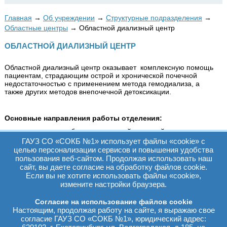
Главная
→
Об учреждении
→
Структурные подразделения
→
Областные центры
→
Областной диализный центр
ОБЛАСТНОЙ ДИАЛИЗНЫЙ ЦЕНТР
Областной диализный центр оказывает комплексную помощь
пациентам, страдающим острой и хронической почечной
недостаточностью с применением метода гемодиализа, а
также других методов внепочечной детоксикации.
Основные направления работы отделения:
- оказание помощи больным с острой почечной
недостаточностью в экстренном порядке до нормализации
ГАУЗ СО «СОКБ №1» использует файлы «cookie» с
функции почки;
целью персонализации сервисов и повышения удобства
пользования веб-сайтом. Продолжая использовать наш
- оказание помощи пациентам с хронической почечной
сайт, вы даете согласие на обработку файлов cookie.
недостаточностью - продолжительный долгосрочный
Если вы не хотите использовать файлы «cookie»,
поддерживающий гемодиализ;
измените настройки браузера.
- перитонеальный диализ, позволяющий пациентам в
домашних амбулаторных условиях проводить комплекс
Согласие на использование файлов cookie
процедур и приходить в больницу для мониторинга и контроля
Настоящим, продолжая работу на сайте, я выражаю свое
только раз в месяц;
согласие ГАУЗ СО «СОКБ №1», юридический адрес: