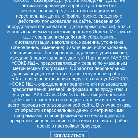
620102, г. Екатеринбург, ул. Волгоградская, д.185, на
- подготовка больных к операции трансплантации донорской
почки.
автоматизированную обработку, а также без
использования средств автоматизации моих
С 1990 года в СОКБ № 1 выполнено 354 операции
персональных данных (файлы cookie, сведения о
аллотрансплантации почки.
действиях пользователя на сайте, сведения об
В Свердловской области на сегодняшний день создана сеть
оборудовании пользователя, дата и время сессии), в т.ч. с
отделений диализа, их сейчас 11. Главная цель - максимально
использованием метрических программ Яндекс.Метрика и
приблизить технологию замещения к месту проживания
т.д., с совершением действий: сбор, запись,
пациента, достичь наиболее полной его социальной и частично
систематизация, накопление, хранение, уточнение
- трудовой реабилитации. Свердловская область по технологии
(обновление, изменение), извлечение, использование,
гемодиализа и заместительным технологиям лечения
обезличивание, блокирование, удаление, уничтожение,
терминальной почечной недостаточности находится в тройке
передача (предоставление, доступ) Партнерам ГАУЗ СО
лидеров.
«СОКБ №1», предоставляющим сервис по указанным
метрическим программам. Обработка персональных
Продолжительность жизни людей на заместительной
данных осуществляется с целью улучшения работы
терапии выросла до 25-30 лет.
сайта, совершенствования продуктов и услуг ГАУЗ СО
Пациенты, посещая гемодиализ 156 раз в году,
«СОКБ №1», определения предпочтений пользователя,
приспособили свою жизнь к этому графику, и многие (27-
предоставления целевой информации по продуктам и
30 %) успешно трудятся. Кроме того, пациентки
услугам ГАУЗ СО «СОКБ №1». Настоящее согласие
отделения диализа
начали рожать, и рожать здоровых
действует с момента его предоставления и в течение
детей!
всего периода использования веб-сайта. В случае отказа
от обработки персональных данных метрическими
программами я проинформирован о необходимости
прекратить использование сайта или отключить файлы
cookie в настройках браузера.
Политика обработки персональных данных
СОГЛАСИТЬСЯ