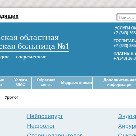
идящих
УСЛУГИ О
+7 (343) 363
ская областная
ГОСПИТАЛ
ская больница №1
+7 (343) 385
ПЛАТНЫЕ 
иции — современные
+7(343) 36-
ые
Услуги
Обратная
Дополнительна
Медработникам
и
ОМС
связь
информация
→
Уролог
Нейрохирург
Эндок
Нефролог
Хирур
Оториноларинголог
Онкол