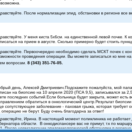
евозможна.
равствуйте. После нормализации эпид. обстановки в регионе все 
равствуйте. У меня киста 5х6см. на единственной левой почке. К 
писаться на прием в августе. Сколько примерно будет стоить пункц
равствуйте. Первоочередно необходимо сделать МСКТ почек с ко
зможности проведения операции. Вы можете записаться ко мне на
сем вопросам.
8 (343) 351-76-05.
брый день, Алексей Дмитриевич.Подскажите пожалуйста, мой папа
писан на биопсию на 10 апреля 2020 (ПСА 9,5), записывался за 2,
ете последних событий.Если больница будет закрыта, может есть
правлением обратиться в онкологический центр.Результат биопсии 
е сопутствующее заболевание - паховая грыжа, которая требует о
 операцию не берут. Буду очень благодарна за ответ!
равствуйте, Ирина. В настоящий момент поликлиника не работает 
бернатора области. В онкодиспансере вас не примут, т.к по маршр
. После нормализации эпидемиологической обстановки в регионе,