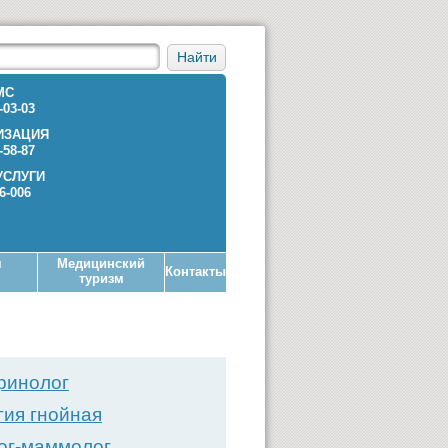
Найти
МС
-03-03
ИЗАЦИЯ
-58-87
УСЛУГИ
36-006
я
Медицинский
Контакты
туризм
ринолог
гия гнойная
ог-маммолог