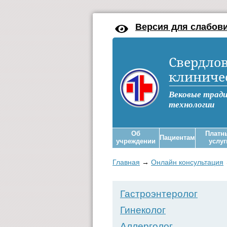
Версия для слабов
Свердлов
клиниче
Вековые трад
технологии
Об
Платн
Пациентам
учреждении
услуг
Главная
→
Онлайн консультация
Гастроэнтеролог
Гинеколог
Аллерголог