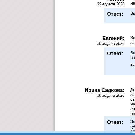
н
06 апреля 2020
Ответ:
Зд
Евгений:
Зд
за
30 марта 2020
Ответ:
Зд
во
в
Ирина Садкова:
До
за
30 марта 2020
св
на
ещ
на
Ответ:
Зд
гу
№1