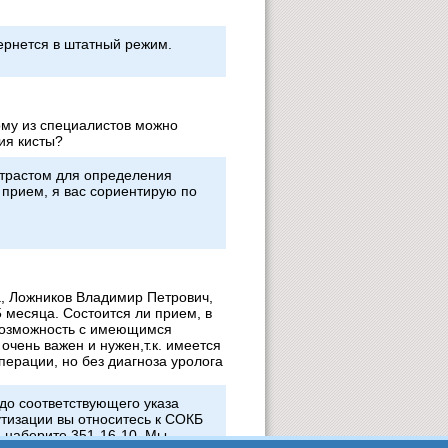
вернется в штатный режим.
кому из специалистов можно
ия кисты?
нтрастом для определения
 прием, я вас сориентирую по
, Ложников Владимир Петрович,
5 месяца. Состоится ли прием, в
 возможность с имеющимся
очень важен и нужен,т.к. имеется
перации, но без диагноза уролога
до соответствующего указа
утизации вы относитесь к СОКБ
 наберите 351-16-10. Мы