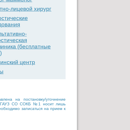
тно-лицевой хирург
остические
дования
льтативно-
остическая
линика (бесплатные
)
инский центр
вы
ена на постановку/уточнение
ии ГАУЗ СО СОКБ №1 носит лишь
еобходимо записаться на прием к