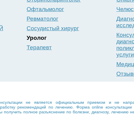
Офтальмолог
Челюс
Ревматолог
Диагн
иссле
Й
Сосудистый хирург
Консу
Уролог
диагн
Терапевт
полик
услуги
Медиц
Отзы
сультации не является официальным приемом и не направл
выработку рекомендаций по лечению. Форма online консультац
 получить полное разъяснение по болезни, диагнозу, лечению н