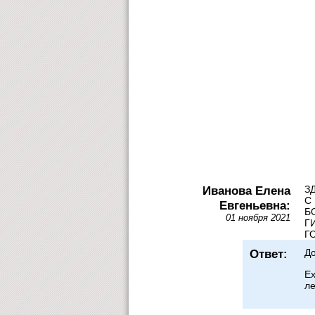
Иванова Елена
З
С
Евгеньевна:
Б
01 ноября 2021
Г
Г
Ответ:
До
Ех
ле