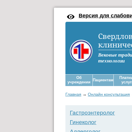
Версия для слабов
Свердлов
клиниче
Вековые трад
технологии
Об
Платн
Пациентам
учреждении
услуг
Главная
→
Онлайн консультация
Гастроэнтеролог
Гинеколог
Аллерголог