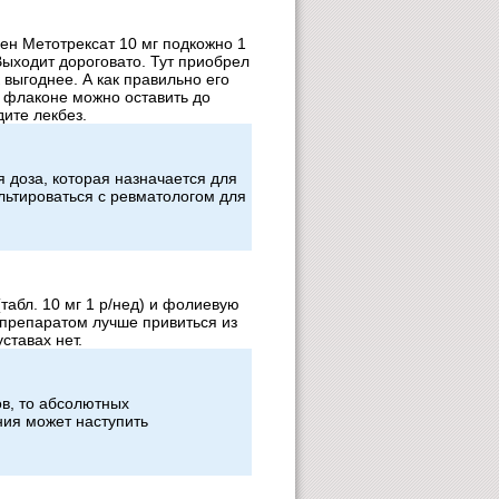
ен Метотрексат 10 мг подкожно 1
ыходит дороговато. Тут приобрел
 выгоднее. А как правильно его
о флаконе можно оставить до
ите лекбез.
я доза, которая назначается для
льтироваться с ревматологом для
табл. 10 мг 1 р/нед) и фолиевую
м препаратом лучше привиться из
ставах нет.
ов, то абсолютных
ния может наступить