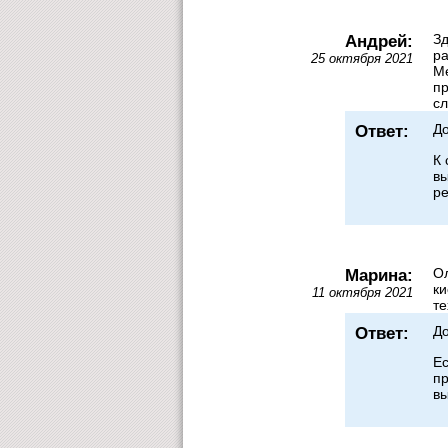
Андрей:
Зд
ра
25 октября 2021
Ме
пр
сл
Ответ:
Д
К 
вы
ре
Марина:
Ол
ки
11 октября 2021
те
Ответ:
До
Ес
пр
вы