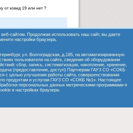
у от ковид 19 или нет ?
тели ан. крови, то можно.
веб-сайтом. Продолжая использовать наш сайт, вы даете
мените настройки браузера.
еринбург, ул. Волгоградская, д.185, на автоматизированную
ствиях пользователя на сайте, сведения об оборудовании
йствий: сбор, запись, систематизация, накопление, хранение,
ередача (предоставление, доступ) Партнерам ГАУЗ СО «СОКБ
ся с целью улучшения работы сайта, совершенствования
 по продуктам и услугам ГАУЗ СО «СОКБ №1». Настоящее
т обработки персональных данных метрическими программами я
okie в настройках браузера.