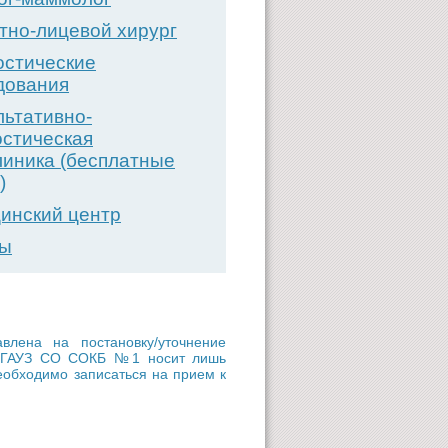
тно-лицевой хирург
остические
дования
льтативно-
остическая
линика (бесплатные
)
инский центр
вы
ена на постановку/уточнение
ии ГАУЗ СО СОКБ №1 носит лишь
еобходимо записаться на прием к