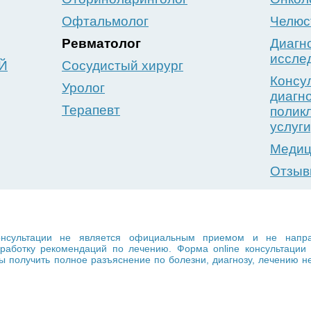
Офтальмолог
Челюс
Ревматолог
Диагн
иссле
Й
Сосудистый хирург
Консу
Уролог
диагн
Терапевт
полик
услуги
Медиц
Отзы
сультации не является официальным приемом и не направл
выработку рекомендаций по лечению. Форма online консультац
 получить полное разъяснение по болезни, диагнозу, лечению н