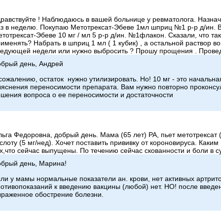
равствуйте ! Наблюдаюсь в вашей больнице у ревматолога. Назнач
з в неделю. Покупаю Метотрексат-Эбеве 1мл шприц №1 р-р д/ин. В
тотрексат-Эбеве 10 мг / мл 5 р-р д/ин. №1флакон. Сказали, что так
именять? Набрать в шприц 1 мл ( 1 кубик) , а остальной раствор в
едующей недели или нужно выбросить ? Прошу прощения . Провед
обрый день, Андрей
сожалению, остаток нужно утилизировать. Но! 10 мг - это начальна
яснения переносимости препарата. Вам нужно повторно проконсу
шения вопроса о ее переносимости и достаточности
ьга Федоровна, добрый день. Мама (65 лет) РА, пьет метотрексат (
слоту (5 мг/нед). Хочет поставить прививку от короновируса. Каки
х,что сейчас выпущены. По течению сейчас скованности и боли в су
брый день, Марина!
ли у мамы нормальные показатели ан. крови, нет активных артрит
отивопоказаний к введению вакцины (любой) нет. НО! после введе
раженное обострение болезни.