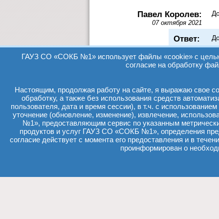
Павел Королев:
До
07 октября 2021
Ответ:
До
Ес
ГАУЗ СО «СОКБ №1» использует файлы «cookie» с целью 
согласие на обработку фай
←
предыдущая страни
Настоящим, продолжая работу на сайте, я выражаю свое сог
обработку, а также без использования средств автомати
пользователя, дата и время сессии), в т.ч. с использование
уточнение (обновление, изменение), извлечение, использо
№1», предоставляющим сервис по указанным метрически
Государственное автономное
продуктов и услуг ГАУЗ СО «СОКБ №1», определения пр
области "Свердловская обла
согласие действует с момента его предоставления и в течен
Россия, 620102, г. Екатеринб
проинформирован о необходи
© 2024 e-ma
03
Политика обработки перс