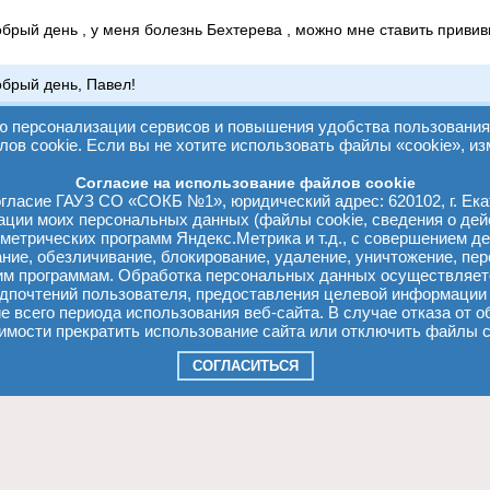
брый день , у меня болезнь Бехтерева , можно мне ставить прививк
брый день, Павел!
ли в настоящее время нет обострения болезни, нормальные показа
персонализации сервисов и повышения удобства пользования 
лов cookie. Если вы не хотите использовать файлы «cookie», из
Согласие на использование файлов cookie
ца
1
2
3
4
5
...
254
255
следующая страница
→
ласие ГАУЗ СО «СОКБ №1», юридический адрес: 620102, г. Екат
зации моих персональных данных (файлы cookie, сведения о дей
м метрических программ Яндекс.Метрика и т.д., с совершением де
вание, обезличивание, блокирование, удаление, уничтожение, п
м программам. Обработка персональных данных осуществляет
 учреждение здравоохранения Свердловской
едпочтений пользователя, предоставления целевой информации
стная клиническая больница №1"
ие всего периода использования веб-сайта. В случае отказа о
ург, ул. Волгоградская, д.185
мости прекратить использование сайта или отключить файлы co
sokbinfo@mail.ru
il:
тел:
+7 (343) 363-03-
ональных данных
СОГЛАСИТЬСЯ