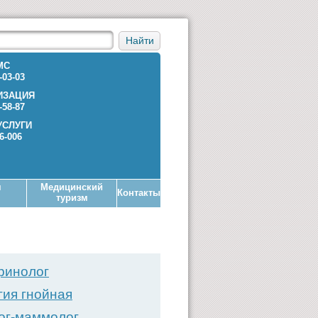
Найти
МС
-03-03
ИЗАЦИЯ
-58-87
УСЛУГИ
36-006
я
Медицинский
Контакты
туризм
ринолог
гия гнойная
ог-маммолог