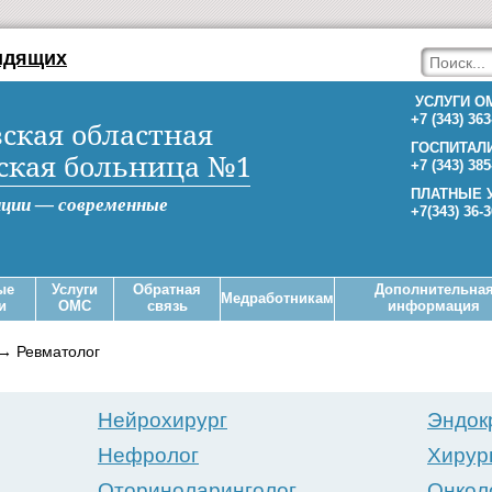
идящих
УСЛУГИ О
+7 (343) 363
ская областная
ГОСПИТАЛ
ская больница №1
+7 (343) 385
ПЛАТНЫЕ 
иции — современные
+7(343) 36-
ые
Услуги
Обратная
Дополнительна
Медработникам
и
ОМС
связь
информация
→
Ревматолог
Нейрохирург
Эндок
Нефролог
Хирур
Оториноларинголог
Онкол