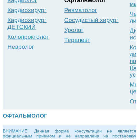
Кардиолог
Офтальмолог
ма
Кардиохирург
Ревматолог
Че
Кардиохирург
Сосудистый хирург
ли
ДЕТСКИЙ
Уролог
Ди
Колопроктолог
ис
Терапевт
Невролог
Ко
ди
по
(б
усл
Ме
це
От
ОФТАЛЬМОЛОГ
ВНИМАНИЕ! Данная форма консультации не является
официальным приемом и не направлена на постановку/