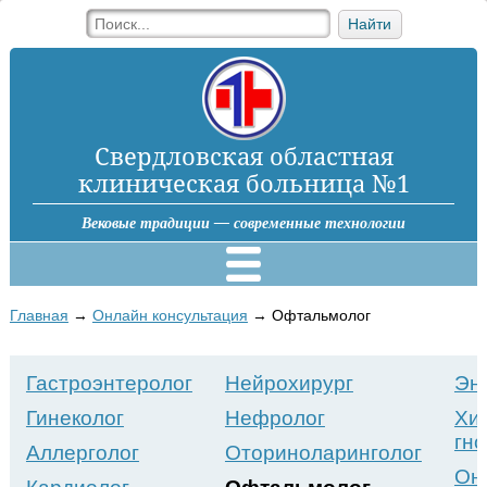
Найти
Свердловская областная
клиническая больница №1
Вековые традиции — современные технологии
Главная
→
Онлайн консультация
→
Офтальмолог
Гастроэнтеролог
Нейрохирург
Эн
Гинеколог
Нефролог
Хи
гн
Аллерголог
Оториноларинголог
Онк