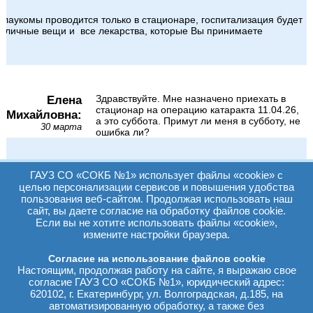
глаукомы проводится только в стационаре, госпитализация будет
ть личные вещи и все лекарства, которые Вы принимаете
Елена
Здравствуйте. Мне назначено приехать в
стационар на операцию катаракта 11.04.26,
Михайловна:
а это суббота. Примут ли меня в субботу, не
30 марта
ошибка ли?
ГАУЗ СО «СОКБ №1» использует файлы «cookie» с
уточните ваше ФИО, дату рождения, пожалуйста.
целью персонализации сервисов и повышения удобства
пользования веб-сайтом. Продолжая использовать наш
сайт, вы даете согласие на обработку файлов cookie.
Если вы не хотите использовать файлы «cookie»,
измените настройки браузера.
Крылосова
У меня вторичная катаракта и 3 марта мне
назначена чистка глаза. Проблема в том, что в
Ольга:
нашей ЦРБ окулист ушел на больничный и мне
Согласие на использование файлов cookie
26 февраля
не подготовил направление. Примут ли меня
Настоящим, продолжая работу на сайте, я выражаю свое
без направления?
согласие ГАУЗ СО «СОКБ №1», юридический адрес:
620102, г. Екатеринбург, ул. Волгоградская, д.185, на
автоматизированную обработку, а также без