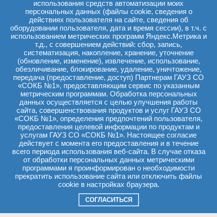
использования средств автоматизации моих
Вас не примут. В отсутствие офтальмолога направление можно
персональных данных (файлы cookie, сведения о
действиях пользователя на сайте, сведения об
оборудовании пользователя, дата и время сессии), в т.ч. с
использованием метрических программ Яндекс.Метрика и
т.д., с совершением действий: сбор, запись,
Еремчук
Здравствуйте.12 февраля была на приеме у
систематизация, накопление, хранение, уточнение
врача офтальмолога на контроль после
Оксана
(обновление, изменение), извлечение, использование,
проведенной операции по поводу лечения
обезличивание, блокирование, удаление, уничтожение,
Леонидовна:
катаракты. Врач назначил РВК на 17.03.2026
передача (предоставление, доступ) Партнерам ГАУЗ СО
19 февраля
года.Нужно ли сдавать анализы на РВК и
«СОКБ №1», предоставляющим сервис по указанным
какие?
метрическим программам. Обработка персональных
данных осуществляется с целью улучшения работы
сайта, совершенствования продуктов и услуг ГАУЗ СО
«СОКБ №1», определения предпочтений пользователя,
ие от врача с места жительства.
предоставления целевой информации по продуктам и
услугам ГАУЗ СО «СОКБ №1». Настоящее согласие
←
предыдущая страница
1
2
3
4
5
6
...
132
133
действует с момента его предоставления и в течение
следующая страница
→
всего периода использования веб-сайта. В случае отказа
от обработки персональных данных метрическими
программами я проинформирован о необходимости
прекратить использование сайта или отключить файлы
cookie в настройках браузера.
СОГЛАСИТЬСЯ