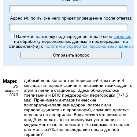
Адрес эл. почты (на него придет оповещение после ответа):
Нажимая на кнопку подтверждения, я даю свое
согласие
на обработку персональных данных и подтверждаю, что
ознакомлен(-а) с
политикой обработки персональных данных
Мари:
Добрый день Константин Борисович! Нам почти 4
месяца, на первом скрининг поставили тахикардия, с
26
этим и легли в стационар. Здесь обнаружилось
марта
трепитании и ВПС предсердной перегородки (7-7,5
2019
мм). Принимаем антиаритмические
припараты(капали амиадорон, потом пили
кардорон;дигоксин и пропанорм), случился приступ
перешли на анаприлин. Врач сказал что возможно
придётся делать электроимпульсную терапию т. к.
медикаментозно не помогает. На сколько это опасно
для малыша?Какие последствия после данной
терапии?