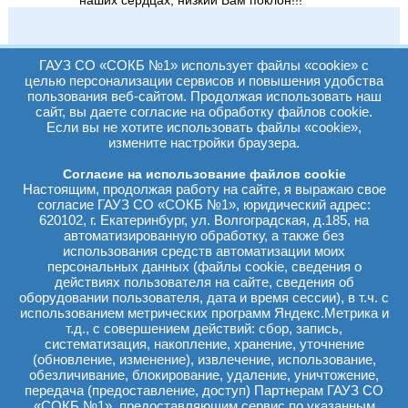
ГАУЗ СО «СОКБ №1» использует файлы «cookie» с
целью персонализации сервисов и повышения удобства
пользования веб-сайтом. Продолжая использовать наш
сайт, вы даете согласие на обработку файлов cookie.
Если вы не хотите использовать файлы «cookie»,
Анна:
Добрый день, Константин Борисович. Мы были в
измените настройки браузера.
ОДКХ дважды в мае и октябре этого года, на
15
зондировании и в итоге закрытии ВПС ДМПП
октября
Согласие на использование файлов cookie
окклюдером. Долго выбирали место для
2018
Настоящим, продолжая работу на сайте, я выражаю свое
госпитализации, по многочисленным благодарным
согласие ГАУЗ СО «СОКБ №1», юридический адрес:
отзывам решили довериться Вам в СОКБ 1. Этим
620102, г. Екатеринбург, ул. Волгоградская, д.185, на
сообщением хочу от всей нашей семьи и от души
автоматизированную обработку, а также без
поблагодарить всех сотрудников Вашего отделения, а
использования средств автоматизации моих
также других (РЭВМДЛ, РАО), принявших участие в
лечении нашей дочки. Здоровье детей - это самое
персональных данных (файлы cookie, сведения о
важное, что может быть у родителей. Благодарим вас
действиях пользователя на сайте, сведения об
и ваших коллег за высокий профессионализм,
оборудовании пользователя, дата и время сессии), в т.ч. с
внимательное, чуткое и доброе отношение, улыбки и
использованием метрических программ Яндекс.Метрика и
поиск подхода к ребенку. Отдельная благодарность -
т.д., с совершением действий: сбор, запись,
нашему лечащему врачу Павлу Станиславовичу,
систематизация, накопление, хранение, уточнение
который объяснял каждый шаг и действие,
(обновление, изменение), извлечение, использование,
поддерживал словом и делом. Здоровья,
обезличивание, блокирование, удаление, уничтожение,
благополучия и удачи Вам и Вашим близким.
передача (предоставление, доступ) Партнерам ГАУЗ СО
Миллион спасибо!!!
«СОКБ №1», предоставляющим сервис по указанным