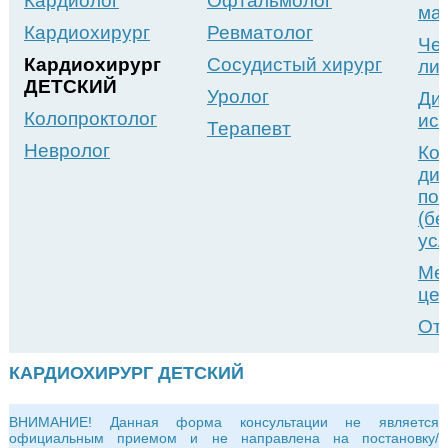
Кардиолог
Офтальмолог
ма
Кардиохирург
Ревматолог
Че
Кардиохирург
Сосудистый хирург
ли
ДЕТСКИЙ
Уролог
Ди
Колопроктолог
ис
Терапевт
Невролог
Ко
ди
по
(б
усл
Ме
це
От
КАРДИОХИРУРГ ДЕТСКИЙ
ВНИМАНИЕ! Данная форма консультации не является
официальным приемом и не направлена на постановку/