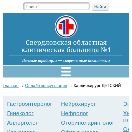
Найти
Свердловская областная
клиническая больница №1
Вековые традиции — современные технологии
Главная
→
Онлайн консультация
→
Кардиохирург ДЕТСКИЙ
Гастроэнтеролог
Нейрохирург
Эн
Гинеколог
Нефролог
Хи
гн
Аллерголог
Оториноларинголог
Онк