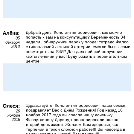
Алёна:
Добрый день! Константин Борисович , как можно
попасть к вам на консультацию? Беременность 34
05
недели , обнаружили парок у плода: тетрадо Фалло
декабря
с гипоплазией легочной артерии, смогли бы вы сами
2018
посмотреть на УЗИ? Для дальнейшей получении
квоты лечения у вас! Буду рожать в перенаталтном
центре!
Олеся:
Здравствуйте, Константин Борисович, наша семья
поздравляет Вас с Днём Рождения! Год назад 16
29
ноября 2017 года вы спасли нашу доченьку
ноября
Фазлутдинову Дарину, прооперировали нас на
2018
второй день жизни. Желаем Вам здоровья, сил,
терпения в такой сложной работе!!! Вы навсегда в
наших сердцах, низкий Вам поклон!!!