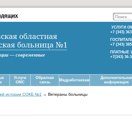
идящих
УСЛУГИ О
+7 (343) 363
ская областная
ГОСПИТАЛ
ская больница №1
+7 (343) 385
ПЛАТНЫЕ 
иции — современные
+7(343) 36-
ые
Услуги
Обратная
Дополнительна
Медработникам
и
ОМС
связь
информация
ей истории СОКБ №1
→
Ветераны больницы