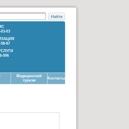
Найти
МС
-03-03
ИЗАЦИЯ
-58-87
УСЛУГИ
36-006
я
Медицинский
Контакты
туризм