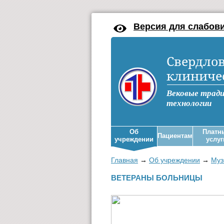
Версия для слабов
Свердлов
клиниче
Вековые трад
технологии
Об
Платн
Пациентам
учреждении
услуг
Главная
→
Об учреждении
→
Муз
ВЕТЕРАНЫ БОЛЬНИЦЫ