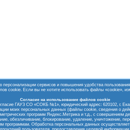
персонализации сервисов и повышения удобства пользования 
лов cookie. Если вы не хотите использовать файлы «cookie», из
Согласие на использование файлов cookie
ласие ГАУЗ СО «СОКБ №1», юридический адрес: 620102, г. Екат
зации моих персональных данных (файлы cookie, сведения о дей
м метрических программ Яндекс.Метрика и т.д., с совершением де
вание, обезличивание, блокирование, удаление, уничтожение, п
м программам. Обработка персональных данных осуществляет
едпочтений пользователя, предоставления целевой информации