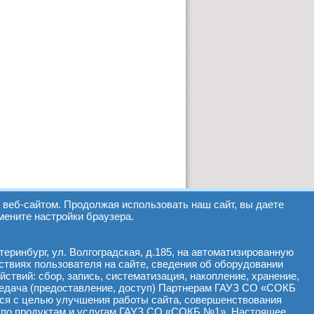
веб-сайтом. Продолжая использовать наш сайт, вы даете
мените настройки браузера.
еринбург, ул. Волгоградская, д.185, на автоматизированную
ствиях пользователя на сайте, сведения об оборудовании
йствий: сбор, запись, систематизация, накопление, хранение,
ередача (предоставление, доступ) Партнерам ГАУЗ СО «СОКБ
ся с целью улучшения работы сайта, совершенствования
 по продуктам и услугам ГАУЗ СО «СОКБ №1». Настоящее