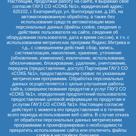
Настоящим, продолжая работу на сайте, я выражаю свое
Запись на прием
осуществляется
согласие ГАУЗ СО «СОКБ №1», юридический адрес:
на нашем сайте через кнопку "Записаться",
620102, г. Екатеринбург, ул. Волгоградская, д.185, на
непосредственно в регистратуре,
автоматизированную обработку, а также без
а также по телефону контакт - центра
8 (343) 36-36-006
использования средств автоматизации моих
персональных данных (файлы cookie, сведения о
действиях пользователя на сайте, сведения об
оборудовании пользователя, дата и время сессии), в т.ч. с
г. Екатеринбург, ул. Волгоградская, 185
использованием метрических программ Яндекс.Метрика и
т.д., с совершением действий: сбор, запись,
Понедельник-пятница: с 8-00 до 20-00
систематизация, накопление, хранение, уточнение
Режим работы регистратуры: с 7-30 до 20-00
(обновление, изменение), извлечение, использование,
Суббота: с 9-00 до 14-00
обезличивание, блокирование, удаление, уничтожение,
Воскресенье: выходной
передача (предоставление, доступ) Партнерам ГАУЗ СО
«СОКБ №1», предоставляющим сервис по указанным
метрическим программам. Обработка персональных
Обратите внимание! Цены на сайте могут не совпадать с
данных осуществляется с целью улучшения работы
актуальным прейскурантом ввиду его обновления. Просьба
сайта, совершенствования продуктов и услуг ГАУЗ СО
уточнить цену у оператора контакт-центра.
«СОКБ №1», определения предпочтений пользователя,
предоставления целевой информации по продуктам и
услугам ГАУЗ СО «СОКБ №1». Настоящее согласие
действует с момента его предоставления и в течение
всего периода использования веб-сайта. В случае отказа
от обработки персональных данных метрическими
программами я проинформирован о необходимости
прекратить использование сайта или отключить файлы
cookie в настройках браузера.
Политика обработки персональных данных