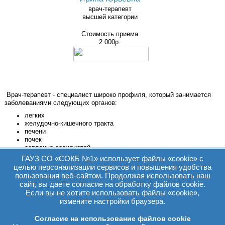
врач-терапевт
высшей категории
Стоимость приема
2 000р.
Врач-терапевт - специалист широко профиля, который занимается
заболеваниями следующих органов:
легких
желудочно-кишечного тракта
печени
почек
сердечно-сосудистой
мочеполовой систем
ГАУЗ СО «СОКБ №1» использует файлы «cookie» с
кожи
целью персонализации сервисов и повышения удобства
нарушения обмена веществ и другие
пользования веб-сайтом. Продолжая использовать наш
сайт, вы даете согласие на обработку файлов cookie.
Терапевт ведет прием пациентов, назначает лечение, при
Если вы не хотите использовать файлы «cookie»,
необходимости выписывает направление к специалистам узкого
измените настройки браузера.
профиля.
Согласие на использование файлов cookie