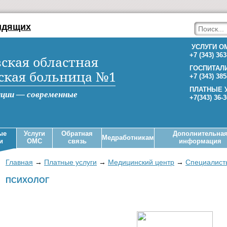
идящих
УСЛУГИ О
+7 (343) 363
ская областная
ГОСПИТАЛ
ская больница №1
+7 (343) 385
ПЛАТНЫЕ 
иции — современные
+7(343) 36-
ые
Услуги
Обратная
Дополнительна
Медработникам
и
ОМС
связь
информация
Главная
→
Платные услуги
→
Медицинский центр
→
Специалист
ПСИХОЛОГ