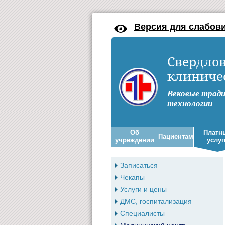
Версия для слабов
Свердлов
клиниче
Вековые трад
технологии
Об
Платн
Пациентам
учреждении
услуг
Записаться
Чекапы
Услуги и цены
ДМС, госпитализация
Специалисты