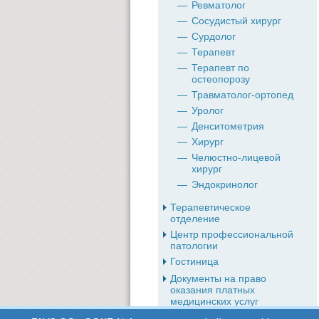
Ревматолог
Сосудистый хирург
Сурдолог
Терапевт
Терапевт по
остеопорозу
Травматолог-ортопед
Уролог
Денситометрия
Хирург
Челюстно-лицевой
хирург
Эндокринолог
Терапевтическое
отделение
Центр профессиональной
патологии
Гостиница
Документы на право
оказания платных
медицинских услуг
Реквизиты больницы