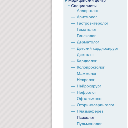
Медицинский центр
Специалисты
Аллерголог
Аритмолог
Гастроэнтеролог
Гематолог
Гинеколог
Дерматолог
Детский кардиохирург
Диетолог
Кардиолог
Колопроктолог
Маммолог
Невролог
Нейрохирург
Нефролог
Офтальмолог
Оториноларинголог
Плазмаферез
Психолог
Пульмонолог