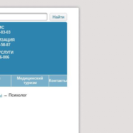
Найти
МС
-03-03
ИЗАЦИЯ
-58-87
УСЛУГИ
36-006
я
Медицинский
Контакты
туризм
ы
→
Психолог