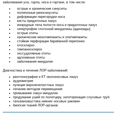
заболевания уха, горла, носа и гортани, в том числе:
острые и хронические синуситы
полипозные риносинуситы
деформации перегородки носа
кисты придаточных пазух
инородные тела полости носа и придаточных пазух
гипертрофия глоточной миндалины (аденоиды)
острые отиты
хронические мезотимпаниты и эпитимпаниты
стойкие перфорации барабанной перепонки
отосклероз
тимпаносклероз
экссудативные отиты
адгезивные отиты
заболевания миндалин
Диагностика и лечение ЛОР-заболеваний:
рентгенография и КТ околоносовых пазух
аудиометрия
пункции верхнечелюстных пазух
лечение методом перемещения
промывание лакун миндалин
продувание ушей по политцеру, катетеризация слуховых труб
гальваноакустика нижних носовых раковин
биопсия тканей ЛОР-органов