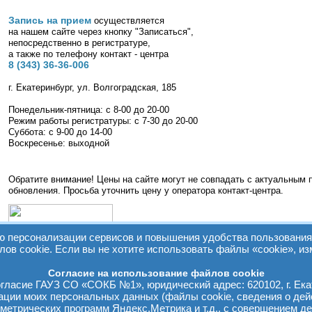
Запись на прием
осуществляется
на нашем сайте через кнопку "Записаться",
непосредственно в регистратуре,
а также по телефону контакт - центра
8 (343) 36-36-006
г. Екатеринбург, ул. Волгоградская, 185
Понедельник-пятница: с 8-00 до 20-00
Режим работы регистратуры: с 7-30 до 20-00
Суббота: с 9-00 до 14-00
Воскресенье: выходной
Обратите внимание! Цены на сайте могут не совпадать с актуальным 
обновления. Просьба уточнить цену у оператора контакт-центра.
персонализации сервисов и повышения удобства пользования 
лов cookie. Если вы не хотите использовать файлы «cookie», из
Согласие на использование файлов cookie
ласие ГАУЗ СО «СОКБ №1», юридический адрес: 620102, г. Екат
зации моих персональных данных (файлы cookie, сведения о дей
м метрических программ Яндекс.Метрика и т.д., с совершением де