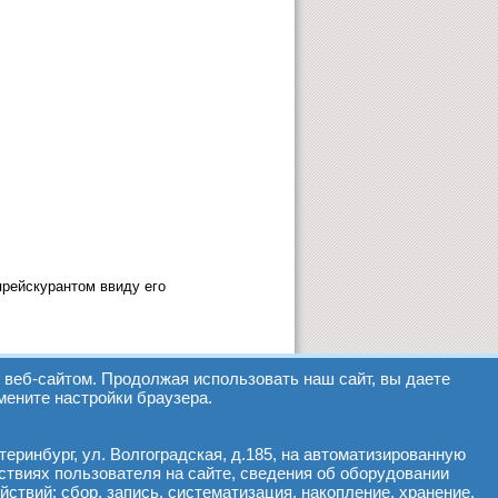
прейскурантом ввиду его
веб-сайтом. Продолжая использовать наш сайт, вы даете
мените настройки браузера.
еринбург, ул. Волгоградская, д.185, на автоматизированную
ствиях пользователя на сайте, сведения об оборудовании
йствий: сбор, запись, систематизация, накопление, хранение,