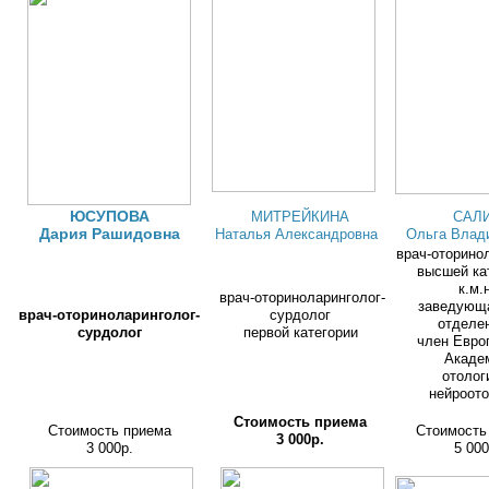
ЮСУПОВА
МИТРЕЙКИНА
САЛ
Дария Рашидовна
Наталья Александровна
Ольга Влад
врач-оторино
высшей ка
к.м.
врач-оториноларинголог-
заведующ
врач-оториноларинголог-
сурдолог
отделе
сурдолог
первой категории
член Евро
Акаде
отолог
нейроото
Стоимость приема
Стоимость приема
Стоимость
3 000р.
3 000р.
5 000