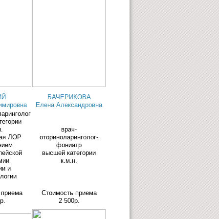
ИЙ
БАЧЕРИКОВА
имировна
Елена Александровна
ларинголог
тегории
н.
врач-
ая ЛОР
оториноларинголог-
нием
фониатр
пейской
высшей категории
мии
к.м.н.
ии и
логии
 приема
Стоимость приема
р.
2 500р.