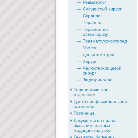
Ревматолог
Сосудистый хирург
Сурдолог
Терапевт
Терапевт по
остеопорозу
Травматолог-ортопед
Уролог
Денситометрия
Хирург
Челюстно-лицевой
хирург
Эндокринолог
Терапевтическое
отделение
Центр профессиональной
патологии
Гостиница
Документы на право
оказания платных
медицинских услуг
Реквизиты больницы