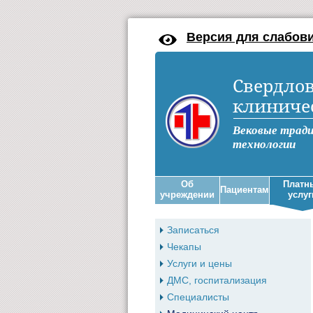
Версия для слабов
Свердлов
клиниче
Вековые трад
технологии
Об
Платн
Пациентам
учреждении
услуг
Записаться
Чекапы
Услуги и цены
ДМС, госпитализация
Специалисты