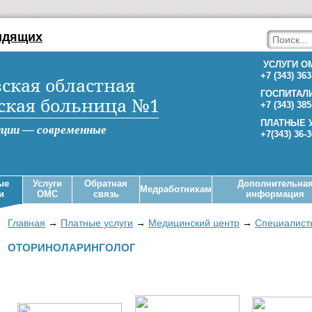
идящих
УСЛУГИ О
+7 (343) 363
ская областная
ГОСПИТАЛ
ская больница №1
+7 (343) 385
ПЛАТНЫЕ 
иции — современные
+7(343) 36-
ые
Услуги
Обратная
Дополнительна
Медработникам
и
ОМС
связь
информация
Главная
→
Платные услуги
→
Медицинский центр
→
Специалист
ОТОРИНОЛАРИНГОЛОГ