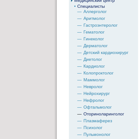
Медицинский центр
Специалисты
Аллерголог
Аритмолог
Гастроэнтеролог
Гематолог
Гинеколог
Дерматолог
Детский кардиохирург
Диетолог
Кардиолог
Колопроктолог
Маммолог
Невролог
Нейрохирург
Нефролог
Офтальмолог
Оториноларинголог
Плазмаферез
Психолог
Пульмонолог