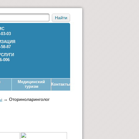
Найти
МС
-03-03
ИЗАЦИЯ
-58-87
УСЛУГИ
36-006
я
Медицинский
Контакты
туризм
ы
→
Оториноларинголог