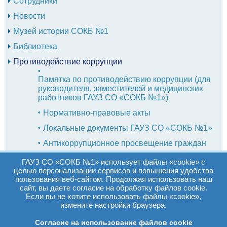
Сотрудники
Новости
Музей истории СОКБ №1
Библиотека
Противодействие коррупции
Памятка по противодействию коррупции (для
руководителя, заместителей и медицинских
работников ГАУЗ СО «СОКБ №1»)
Нормативно-правовые акты
Локальные документы ГАУЗ СО «СОКБ №1»
Антикоррупционное просвещение граждан
Обратная связь по вопросам коррупции
ГАУЗ СО «СОКБ №1» использует файлы «cookie» с
целью персонализации сервисов и повышения удобства
Формы документов по противодействию коррупции
пользования веб-сайтом. Продолжая использовать наш
сайт, вы даете согласие на обработку файлов cookie.
Комиссия по противодействию коррупции
Если вы не хотите использовать файлы «cookie»,
измените настройки браузера.
Кодекс профессиональной этики медицинского
работника
Согласие на использование файлов cookie