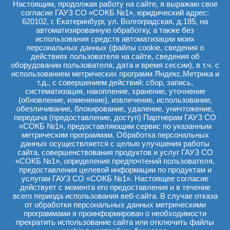
Настоящим, продолжая работу на сайте, я выражаю свое
План мероприятий
согласие ГАУЗ СО «СОКБ №1», юридический адрес:
620102, г. Екатеринбург, ул. Волгоградская, д.185, на
Оказание услуг гражданам в сфере здравоохранения
автоматизированную обработку, а также без
(для социально ориентированных НКО)
использования средств автоматизации моих
Реквизиты больницы
персональных данных (файлы cookie, сведения о
действиях пользователя на сайте, сведения об
Вакансии
оборудовании пользователя, дата и время сессии), в т.ч. с
использованием метрических программ Яндекс.Метрика и
Информация для оценки качества услуг
т.д., с совершением действий: сбор, запись,
систематизация, накопление, хранение, уточнение
(обновление, изменение), извлечение, использование,
Главная
→
Об учреждении
→
Противодействие коррупции
→
обезличивание, блокирование, удаление, уничтожение,
Формы документов по противодействию коррупции
передача (предоставление, доступ) Партнерам ГАУЗ СО
«СОКБ №1», предоставляющим сервис по указанным
метрическим программам. Обработка персональных
данных осуществляется с целью улучшения работы
Уведомление о фактах обращения к работнику в целях
склонения его к совершению коррупционных и иных
сайта, совершенствования продуктов и услуг ГАУЗ СО
правонарушений
«СОКБ №1», определения предпочтений пользователя,
предоставления целевой информации по продуктам и
Уведомление о личной заинтересованности при исполнении
услугам ГАУЗ СО «СОКБ №1». Настоящее согласие
должностных обязанностей, которая приводит или может
действует с момента его предоставления и в течение
привести к конфликту интересов и др.
всего периода использования веб-сайта. В случае отказа
от обработки персональных данных метрическими
программами я проинформирован о необходимости
прекратить использование сайта или отключить файлы