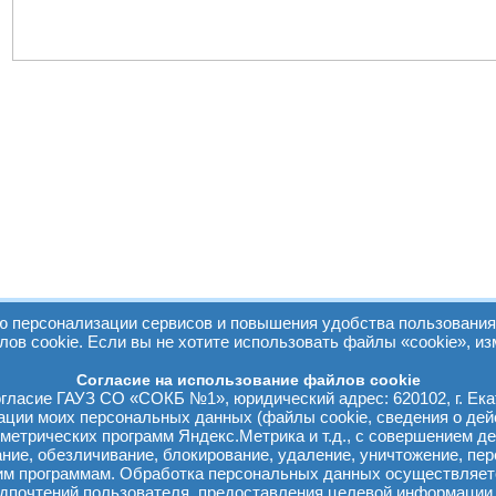
персонализации сервисов и повышения удобства пользования 
лов cookie. Если вы не хотите использовать файлы «cookie», из
Согласие на использование файлов cookie
ласие ГАУЗ СО «СОКБ №1», юридический адрес: 620102, г. Екат
зации моих персональных данных (файлы cookie, сведения о дей
м метрических программ Яндекс.Метрика и т.д., с совершением де
вание, обезличивание, блокирование, удаление, уничтожение, п
м программам. Обработка персональных данных осуществляет
едпочтений пользователя, предоставления целевой информации