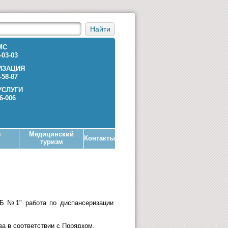
Найти
МС
-03-03
ИЗАЦИЯ
-58-87
УСЛУГИ
36-006
я
Медицинский
Контакты
туризм
КБ №1" работа по диспансеризации
а в соответствии с Порядком,