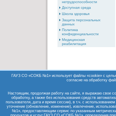
нетрудоспособности
Доступная среда
Школа здоровья
Защита персональных
данных
Политика
конфиденциальности
Медицинская
реабилитация
ГАУЗ СО «СОКБ №1» использует файлы «cookie» с целью 
согласие на обработку фай
Настоящим, продолжая работу на сайте, я выражаю свое сог
обработку, а также без использования средств автомати
пользователя, дата и время сессии), в т.ч. с использование
уточнение (обновление, изменение), извлечение, использо
№1», предоставляющим сервис по указанным метрически
продуктов и услуг ГАУЗ СО «СОКБ №1», определения пр