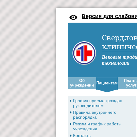
Версия для слабов
Свердлов
клиниче
Вековые трад
технологии
Об
Платн
Пациентам
учреждении
услуг
График приема граждан
руководителем
Правила внутреннего
распорядка
Режим и график работы
учреждения
Контакты