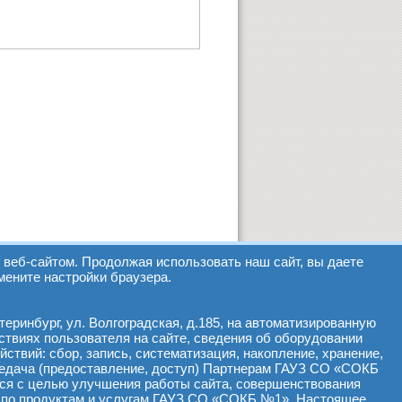
веб-сайтом. Продолжая использовать наш сайт, вы даете
мените настройки браузера.
еринбург, ул. Волгоградская, д.185, на автоматизированную
ствиях пользователя на сайте, сведения об оборудовании
йствий: сбор, запись, систематизация, накопление, хранение,
ередача (предоставление, доступ) Партнерам ГАУЗ СО «СОКБ
ся с целью улучшения работы сайта, совершенствования
 по продуктам и услугам ГАУЗ СО «СОКБ №1». Настоящее