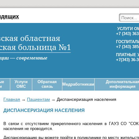
идящих
УСЛУГИ О
+7 (343) 363
ская областная
ГОСПИТАЛ
ская больница №1
+7 (343) 385
ПЛАТНЫЕ 
иции — современные
+7(343) 36-
ые
Услуги
Обратная
Дополнительна
Медработникам
и
ОМС
связь
информация
Главная
→
Пациентам
→
Диспансеризация населения
ДИСПАНСЕРИЗАЦИЯ НАСЕЛЕНИЯ
В связи с отсутствием прикрепленного населения в ГAУЗ СО "СО
населения не проводится.
Диспансеризацию вы можете пройти в поликлинике по месту жительств