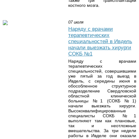
также три трансплантации
костного мозга.
07 июля
Наряду с врачами
терапевтических
специальностей в Ивдель
начали выезжать хирурги
СОКБ №1
Наряду с врачами
терапевтических
специальностей, совершившими
уже пятый за год выезд в
Ивдель, с середины июня в
обособленное структурное
подразделение Свердловской
областной клинической
больницы №1 (СОКБ №1)
начали выезжать хирурги.
Высококвалифицированные
специалисты СОКБ №1
выполняют там как плановые,
так и неотложные
вмешательства. За три недели
работы в Ивделе они оказали