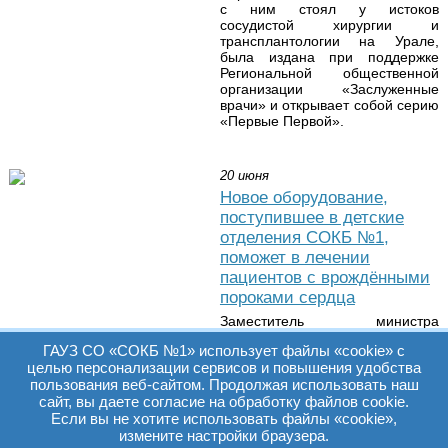
с ним стоял у истоков
сосудистой хирургии и
трансплантологии на Урале,
была издана при поддержке
Региональной общественной
организации «Заслуженные
врачи» и открывает собой серию
«Первые Первой».
20 июня
Новое оборудование,
поступившее в детские
отделения СОКБ №1,
поможет в лечении
пациентов с врождёнными
пороками сердца
Заместитель министра
здравоохранения Свердловской
ГАУЗ СО «СОКБ №1» использует файлы «cookie» с
области Вячеслав Липатов, а
целью персонализации сервисов и повышения удобства
также представители
пользования веб-сайтом. Продолжая использовать наш
Свердловского областного
Союза промышленников и
сайт, вы даете согласие на обработку файлов cookie.
предпринимателей и Русфонда
Если вы не хотите использовать файлы «cookie»,
посетили Свердловскую
измените настройки браузера.