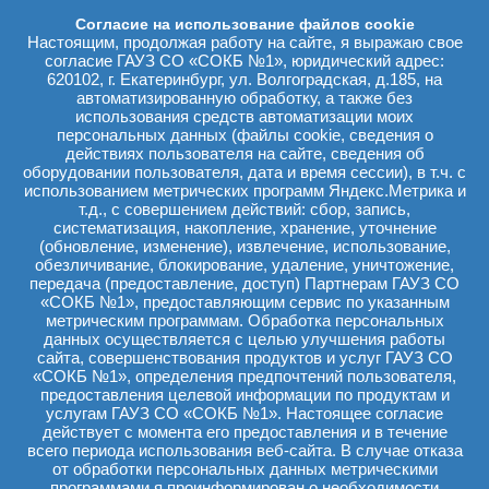
областную клиническую
больницу №1. Они оценили
Согласие на использование файлов cookie
преимущества нового
Настоящим, продолжая работу на сайте, я выражаю свое
оборудования, приобретенного
согласие ГАУЗ СО «СОКБ №1», юридический адрес:
по итогам Екатерининской
620102, г. Екатеринбург, ул. Волгоградская, д.185, на
ассамблеи для отделений
автоматизированную обработку, а также без
детской кардиохирургии и
использования средств автоматизации моих
анестезиологии-реанимации для
персональных данных (файлы cookie, сведения о
детей первой областной, где
действиях пользователя на сайте, сведения об
ежегодно получают
оборудовании пользователя, дата и время сессии), в т.ч. с
высокотехнологичную
использованием метрических программ Яндекс.Метрика и
медицинскую помощь порядка
т.д., с совершением действий: сбор, запись,
600 пациентов, нуждающихся в
систематизация, накопление, хранение, уточнение
операциях на сердце и
магистральных сосудах, в том
(обновление, изменение), извлечение, использование,
числе новорожденные с
обезличивание, блокирование, удаление, уничтожение,
критическими врождёнными
передача (предоставление, доступ) Партнерам ГАУЗ СО
пороками. В общей сложности
«СОКБ №1», предоставляющим сервис по указанным
два детских отделения СОКБ
метрическим программам. Обработка персональных
№1 были оснащены
данных осуществляется с целью улучшения работы
инструментами и
сайта, совершенствования продуктов и услуг ГАУЗ СО
оборудованием на сумму более
«СОКБ №1», определения предпочтений пользователя,
35 миллионов рублей.
предоставления целевой информации по продуктам и
услугам ГАУЗ СО «СОКБ №1». Настоящее согласие
действует с момента его предоставления и в течение
всего периода использования веб-сайта. В случае отказа
от обработки персональных данных метрическими
программами я проинформирован о необходимости