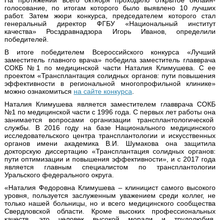
голосование, по итогам которого было выявлено 10 лучших
работ. Затем жюри конкурса, председателем которого стал
генеральный директор ФГБУ «Национальный институт
качества» Росздравнадзора Игорь Иванов, определили
победителей.
В итоге победителем Всероссийского конкурса «Лучший
заместитель главного врача» победила заместитель главврача
СОКБ №1 по медицинской части Наталия Климушева. С ее
проектом «Трансплантация солидных органов: пути повышения
эффективности в региональной многопрофильной клинике»
можно ознакомиться
на сайте конкурса
.
Наталия Климушева является заместителем главврача СОКБ
№1 по медицинской части с 1996 года. С первых лет работы она
занимается вопросами организации трансплантологической
службы. В 2016 году на базе Национального медицинского
исследовательского центра трансплантологии и искусственных
органов имени академика В.И. Шумакова она защитила
докторскую диссертацию «Трансплантация солидных органов:
пути оптимизации и повышения эффективности», и с 2017 года
является главным специалистом по трансплантологии
Уральского федерального округа.
«Наталия Федоровна Климушева – клиницист самого высокого
уровня, пользуется заслуженным уважением среди коллег, не
только нашей больницы, но и всего медицинского сообщества
Свердловской области. Кроме высоких профессиональных
качеств, это человек высокой морали и трудолюбия,