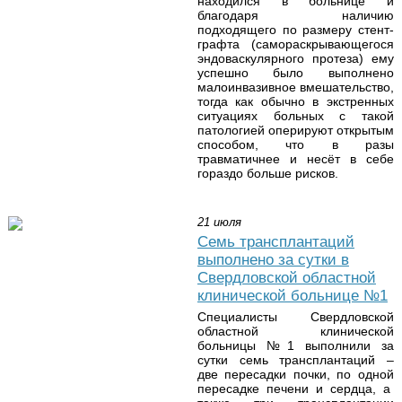
находился в больнице и
благодаря наличию
подходящего по размеру стент-
графта (самораскрывающегося
эндоваскулярного протеза) ему
успешно было выполнено
малоинвазивное вмешательство,
тогда как обычно в экстренных
ситуациях больных с такой
патологией оперируют открытым
способом, что в разы
травматичнее и несёт в себе
гораздо больше рисков.
21 июля
Семь трансплантаций
выполнено за сутки в
Свердловской областной
клинической больнице №1
Специалисты Свердловской
областной клинической
больницы №1 выполнили за
сутки семь трансплантаций –
две пересадки почки, по одной
пересадке печени и сердца, а