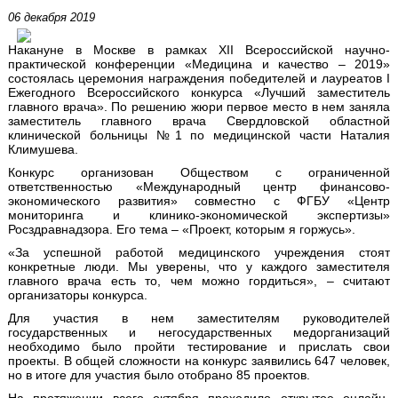
06 декабря 2019
Накануне в Москве в рамках XII Всероссийской научно-
практической конференции «Медицина и качество – 2019»
состоялась церемония награждения победителей и лауреатов I
Ежегодного Всероссийского конкурса «Лучший заместитель
главного врача». По решению жюри первое место в нем заняла
заместитель главного врача Свердловской областной
клинической больницы №1 по медицинской части Наталия
Климушева.
Конкурс организован Обществом с ограниченной
ответственностью «Международный центр финансово-
экономического развития» совместно с ФГБУ «Центр
мониторинга и клинико-экономической экспертизы»
Росздравнадзора. Его тема – «Проект, которым я горжусь».
«За успешной работой медицинского учреждения стоят
конкретные люди. Мы уверены, что у каждого заместителя
главного врача есть то, чем можно гордиться», – считают
организаторы конкурса.
Для участия в нем заместителям руководителей
государственных и негосударственных медорганизаций
необходимо было пройти тестирование и прислать свои
проекты. В общей сложности на конкурс заявились 647 человек,
но в итоге для участия было отобрано 85 проектов.
На протяжении всего октября проходило открытое онлайн-