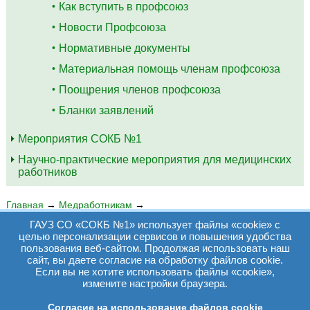
Как вступить в профсоюз
Новости Профсоюза
Нормативные документы
Материальная помощь членам профсоюза
Поощрения членов профсоюза
Бланки заявлений
Мероприятия СОКБ №1
Научно-практические мероприятия для медицинских
работников
Главная
→
Медработникам
→
Профсоюз работников здравоохранения
→
Коллективный
ГАУЗ СО «СОКБ №1» использует файлы «cookie» с
договор 2019-2022
целью персонализации сервисов и повышения удобства
пользования веб-сайтом. Продолжая использовать наш
КОЛЛЕКТИВНЫЙ ДОГОВОР 2019-2022
сайт, вы даете согласие на обработку файлов cookie.
Если вы не хотите использовать файлы «cookie»,
измените настройки браузера.
Согласие на использование файлов cookie