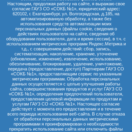
Настоящим, продолжая работу на сайте, я выражаю свое
согласие ГАУЗ СО «СОКБ №1», юридический адрес:
620102, г. Екатеринбург, ул. Волгоградская, д.185, на
автоматизированную обработку, а также без
использования средств автоматизации моих
персональных данных (файлы cookie, сведения о
действиях пользователя на сайте, сведения об
оборудовании пользователя, дата и время сессии), в т.ч. с
использованием метрических программ Яндекс.Метрика и
т.д., с совершением действий: сбор, запись,
систематизация, накопление, хранение, уточнение
(обновление, изменение), извлечение, использование,
обезличивание, блокирование, удаление, уничтожение,
передача (предоставление, доступ) Партнерам ГАУЗ СО
«СОКБ №1», предоставляющим сервис по указанным
метрическим программам. Обработка персональных
данных осуществляется с целью улучшения работы
сайта, совершенствования продуктов и услуг ГАУЗ СО
«СОКБ №1», определения предпочтений пользователя,
предоставления целевой информации по продуктам и
услугам ГАУЗ СО «СОКБ №1». Настоящее согласие
действует с момента его предоставления и в течение
всего периода использования веб-сайта. В случае отказа
от обработки персональных данных метрическими
программами я проинформирован о необходимости
прекратить использование сайта или отключить файлы