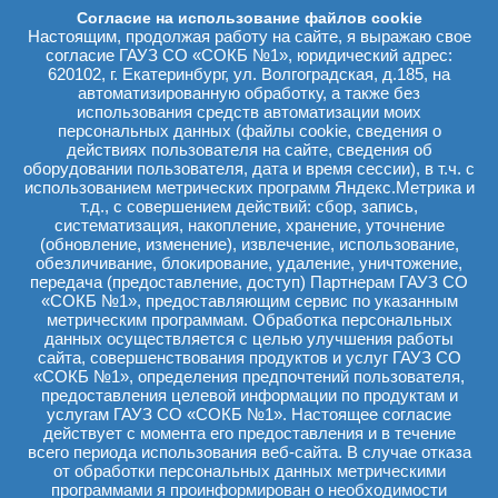
Согласие на использование файлов cookie
Настоящим, продолжая работу на сайте, я выражаю свое
Заявление об исключении из профсоюза
согласие ГАУЗ СО «СОКБ №1», юридический адрес:
620102, г. Екатеринбург, ул. Волгоградская, д.185, на
автоматизированную обработку, а также без
Бланк заявления профгруппорга на выдачу денег
использования средств автоматизации моих
персональных данных (файлы cookie, сведения о
действиях пользователя на сайте, сведения об
Заявление на оказание материальной помощи
оборудовании пользователя, дата и время сессии), в т.ч. с
использованием метрических программ Яндекс.Метрика и
т.д., с совершением действий: сбор, запись,
систематизация, накопление, хранение, уточнение
Ходатайство о премировании
(обновление, изменение), извлечение, использование,
обезличивание, блокирование, удаление, уничтожение,
передача (предоставление, доступ) Партнерам ГАУЗ СО
«СОКБ №1», предоставляющим сервис по указанным
Ходатайство в связи с приобретением путевки на
метрическим программам. Обработка персональных
санаторно-курортное лечение
данных осуществляется с целью улучшения работы
сайта, совершенствования продуктов и услуг ГАУЗ СО
«СОКБ №1», определения предпочтений пользователя,
предоставления целевой информации по продуктам и
Согласие на обработку персональных данных
услугам ГАУЗ СО «СОКБ №1». Настоящее согласие
действует с момента его предоставления и в течение
всего периода использования веб-сайта. В случае отказа
от обработки персональных данных метрическими
программами я проинформирован о необходимости