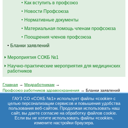
Как вступить в профсоюз
Новости Профсоюза
Нормативные документы
Материальная помощь членам профсоюза
Поощрения членов профсоюза
Бланки заявлений
Мероприятия СОКБ №1
Научно-практические мероприятия для медицинских
работников
Главная
→
Медработникам
→
Профсоюз работников здравоохранения
→
Бланки заявлений
ГАУЗ СО «СОКБ №1» использует файлы «cookie» с
БЛАНКИ ЗАЯВЛЕНИЙ
целью персонализации сервисов и повышения удобства
пользования веб-сайтом. Продолжая использовать наш
сайт, вы даете согласие на обработку файлов cookie.
Если вы не хотите использовать файлы «cookie»,
Заявление о вступлении в профсоюз
измените настройки браузера.