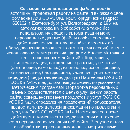
26.07.1951
Согласие на использование файлов cookie
Настоящим, продолжая работу на сайте, я выражаю свое
Заведующий отделением гемодиализа с 1976 по 2016г.
согласие ГАУЗ СО «СОКБ №1», юридический адрес:
620102, г. Екатеринбург, ул. Волгоградская, д.185, на
автоматизированную обработку, а также без
После окончания СГМИ в 1974г. поступил на работу в СОКБ № 1
использования средств автоматизации моих
в отделение нефрологии. Владимир Борисович был первым в
персональных данных (файлы cookie, сведения о
Свердловской области кто освоил сложную и неизученную до
действиях пользователя на сайте, сведения об
того времени технологию – гемодиализ. Он организовал на базе
оборудовании пользователя, дата и время сессии), в т.ч. с
Первой областной специализированное отделение и оснастил
использованием метрических программ Яндекс.Метрика и
его современным зарубежным оборудованием. Следуя своему
т.д., с совершением действий: сбор, запись,
убеждению о необходимости сделать диализ максимально
систематизация, накопление, хранение, уточнение
доступным, Владимир Борисович создал сеть диализных
(обновление, изменение), извлечение, использование,
центров по всему региону, которая была лучшей в стране. Ему
обезличивание, блокирование, удаление, уничтожение,
удалось приблизить качество оказания диализной помощи по
качеству и результатам средней продолжительности жизни, по
передача (предоставление, доступ) Партнерам ГАУЗ СО
трудовой реабилитации пациентов к зарубежным аналогам.
«СОКБ №1», предоставляющим сервис по указанным
метрическим программам. Обработка персональных
Сегодня диализная служба - это 12 отделений в городах
данных осуществляется с целью улучшения работы
Свердловской области и 13 центров амбулаторного диализа.
сайта, совершенствования продуктов и услуг ГАУЗ СО
Кроме того, Владимир Борисович был инициатором создания
«СОКБ №1», определения предпочтений пользователя,
службы детского диализа, которая сейчас работает в ОДКБ № 1.
предоставления целевой информации по продуктам и
услугам ГАУЗ СО «СОКБ №1». Настоящее согласие
Владимир Борисович награжден орденом «За заслуги перед
действует с момента его предоставления и в течение
отечеством II степени».
всего периода использования веб-сайта. В случае отказа
от обработки персональных данных метрическими