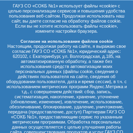
здравоохранения Свердловской
ГАУЗ СО «СОКБ №1» использует файлы «cookie» с
области Вячеслав Липатов, а
целью персонализации сервисов и повышения удобства
также представители
пользования веб-сайтом. Продолжая использовать наш
Свердловского областного
Союза промышленников и
сайт, вы даете согласие на обработку файлов cookie.
предпринимателей и Русфонда
Если вы не хотите использовать файлы «cookie»,
посетили Свердловскую
измените настройки браузера.
областную клиническую
больницу №1. Они оценили
Согласие на использование файлов cookie
преимущества нового
Настоящим, продолжая работу на сайте, я выражаю свое
оборудования, приобретенного
согласие ГАУЗ СО «СОКБ №1», юридический адрес:
по итогам Екатерининской
620102, г. Екатеринбург, ул. Волгоградская, д.185, на
ассамблеи для отделений
автоматизированную обработку, а также без
детской кардиохирургии и
использования средств автоматизации моих
анестезиологии-реанимации для
персональных данных (файлы cookie, сведения о
детей первой областной, где
действиях пользователя на сайте, сведения об
ежегодно получают
оборудовании пользователя, дата и время сессии), в т.ч. с
высокотехнологичную
использованием метрических программ Яндекс.Метрика и
медицинскую помощь порядка
т.д., с совершением действий: сбор, запись,
600 пациентов, нуждающихся в
систематизация, накопление, хранение, уточнение
операциях на сердце и
магистральных сосудах, в том
(обновление, изменение), извлечение, использование,
числе новорожденные с
обезличивание, блокирование, удаление, уничтожение,
критическими врождёнными
передача (предоставление, доступ) Партнерам ГАУЗ СО
пороками. В общей сложности
«СОКБ №1», предоставляющим сервис по указанным
два детских отделения СОКБ
метрическим программам. Обработка персональных
№1 были оснащены
данных осуществляется с целью улучшения работы
инструментами и
сайта, совершенствования продуктов и услуг ГАУЗ СО