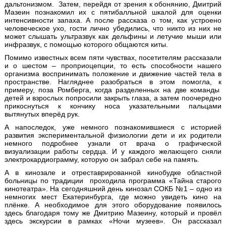
дальтонизмом. Затем, перейдя от зрения к обонянию, Дмитрий
Мазеин познакомил их с пятибалльной шкалой для оценки
интенсивности запаха. А после рассказа о том, как устроено
человеческое ухо, гости лично убедились, что никто из них не
может слышать ультразвук как дельфины и летучие мыши или
инфразвук, с помощью которого общаются киты.
Помимо известных всем пяти чувствах, посетителям рассказали
и о шестом – проприоцепции, то есть способности нашего
организма воспринимать положение и движение частей тела в
пространстве. Нагляднее разобраться в этом помогла, к
примеру, поза Ромберга, когда разделенных на две команды
детей и взрослых попросили закрыть глаза, а затем поочередно
прикоснуться к кончику носа указательными пальцами
вытянутых вперёд рук.
А напоследок, уже немного познакомившиеся с историей
развития экспериментальной физиологии дети и их родители
немного подробнее узнали от врача о графической
визуализации работы сердца. И у каждого желающего сняли
электрокардиограмму, которую он забрал себе на память.
А в кинозале и отреставрированной кинобудке областной
больницы по традиции проходила программа «Тайна старого
кинотеатра». На сегодняшний день кинозал СОКБ №1 – одно из
немногих мест Екатеринбурга, где можно увидеть кино на
плёнке. А необходимое для этого оборудование появилось
здесь благодаря тому же Дмитрию Мазеину, который и провёл
здесь экскурсии в рамках «Ночи музеев». Он рассказал