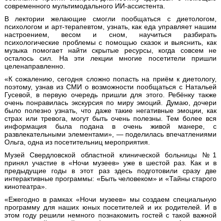
современного мультимодального ИИ-ассистента.
В лектории желающие смогли пообщаться с диетологом,
психологом и арт-терапевтом, узнать, как еда управляет нашим
настроением, весом и сном, научиться разбирать
психологические проблемы с помощью сказок и выяснить, как
музыка помогает найти скрытые ресурсы, когда совсем не
осталось сил. На эти лекции многие посетители пришли
целенаправленно.
«К сожалению, сегодня сложно попасть на приём к диетологу,
поэтому, узнав из СМИ о возможности пообщаться с Натальей
Гусевой, в первую очередь пришли для этого. Ребёнку также
очень понравилась экскурсия по миру эмоций. Думаю, дочери
было полезно узнать, что даже такие негативные эмоции, как
страх или тревога, могут быть очень полезны. Тем более вся
информация была подана в очень живой манере, с
развлекательными элементами», — поделилась впечатлениями
Ольга, одна из посетительниц мероприятия.
Музей Свердловской областной клинической больницы №1
принял участие в «Ночи музеев» уже в шестой раз. Как и в
предыдущие годы в этот раз здесь подготовили сразу две
интерактивные программы: «Быть человеком» и «Тайны старого
кинотеатра».
«Ежегодно в рамках «Ночи музеев» мы создаем специальную
программу для наших юных посетителей и их родителей. И в
этом году решили немного познакомить гостей с такой важной