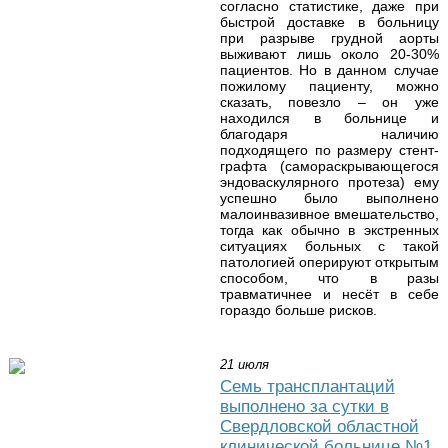
согласно статистике, даже при
быстрой доставке в больницу
при разрыве грудной аорты
выживают лишь около 20-30%
пациентов. Но в данном случае
пожилому пациенту, можно
сказать, повезло – он уже
находился в больнице и
благодаря наличию
подходящего по размеру стент-
графта (самораскрывающегося
эндоваскулярного протеза) ему
успешно было выполнено
малоинвазивное вмешательство,
тогда как обычно в экстренных
ситуациях больных с такой
патологией оперируют открытым
способом, что в разы
травматичнее и несёт в себе
гораздо больше рисков.
21 июля
Семь трансплантаций
выполнено за сутки в
Свердловской областной
клинической больнице №1