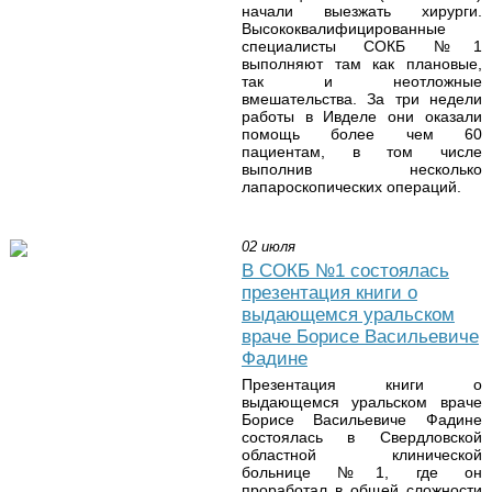
начали выезжать хирурги.
Высококвалифицированные
специалисты СОКБ №1
выполняют там как плановые,
так и неотложные
вмешательства. За три недели
работы в Ивделе они оказали
помощь более чем 60
пациентам, в том числе
выполнив несколько
лапароскопических операций.
02 июля
В СОКБ №1 состоялась
презентация книги о
выдающемся уральском
враче Борисе Васильевиче
Фадине
Презентация книги о
выдающемся уральском враче
Борисе Васильевиче Фадине
состоялась в Свердловской
областной клинической
больнице №1, где он
проработал в общей сложности