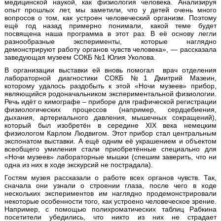
медицинской наукой, как физиология человека. Анализируя
опыт прошлых лет, мы заметили, что у детей очень много
вопросов о том, как устроен человеческий организм. Поэтому
ещё год назад примерно понимали, какой теме будет
посвящена наша программа в этот раз. В её основу легли
разнообразные эксперименты, которые наглядно
демонстрируют работу органов чувств человека», — рассказала
заведующая музеем СОКБ №1 Юлия Уколова.
В организации выставки ей вновь помогал врач отделения
лабораторной диагностики СОКБ №1 Дмитрий Мазеин,
которому удалось раздобыть к этой «Ночи музеев» прибор,
являющийся родоначальником экспериментальной физиологии.
Речь идёт о кимографе – приборе для графической регистрации
физиологических процессов (например, сердцебиения,
дыхания, артериального давления, мышечных сокращений),
который был изобретён в середине XIX века немецким
физиологом Карлом Людвигом. Этот прибор стал центральным
экспонатом выставки. А ещё одним её украшением и объектом
всеобщего умиления стали приобретённые специально для
«Ночи музеев» лабораторные мышки (спешим заверить, что ни
одна из них в ходе экскурсий не пострадала).
Гостям музея рассказали о работе всех органов чувств. Так,
сначала они узнали о строении глаза, после чего в ходе
нескольких экспериментов им наглядно продемонстрировали
некоторые особенности того, как устроено человеческое зрение.
Например, с помощью полихроматических таблиц Рабкина
посетители убедились, что никто из них не страдает