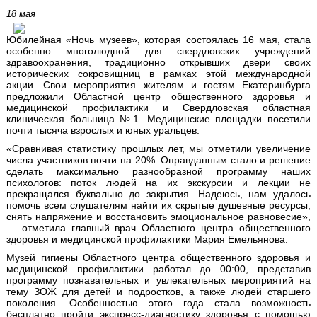
18 мая
Юбилейная «Ночь музеев», которая состоялась 16 мая, стала
особенно многолюдной для свердловских учреждений
здравоохранения, традиционно открывших двери своих
исторических сокровищниц в рамках этой международной
акции. Свои мероприятия жителям и гостям Екатеринбурга
предложили Областной центр общественного здоровья и
медицинской профилактики и Свердловская областная
клиническая больница №1. Медицинские площадки посетили
почти тысяча взрослых и юных уральцев.
«Сравнивая статистику прошлых лет, мы отметили увеличение
числа участников почти на 20%. Оправданным стало и решение
сделать максимально разнообразной программу наших
психологов: поток людей на их экскурсии и лекции не
прекращался буквально до закрытия. Надеюсь, нам удалось
помочь всем слушателям найти их скрытые душевные ресурсы,
снять напряжение и восстановить эмоциональное равновесие»,
— отметила главный врач Областного центра общественного
здоровья и медицинской профилактики Мария Емельянова.
Музей гигиены Областного центра общественного здоровья и
медицинской профилактики работал до 00:00, представив
программу познавательных и увлекательных мероприятий на
тему ЗОЖ для детей и подростков, а также людей старшего
поколения. Особенностью этого года стала возможность
бесплатно пройти экспресс-диагностику здоровья с помощью