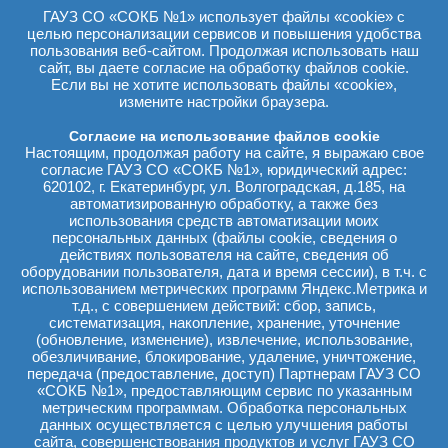
здравоохранения Свердловской
ГАУЗ СО «СОКБ №1» использует файлы «cookie» с
области Вячеслав Липатов, а
целью персонализации сервисов и повышения удобства
также представители
пользования веб-сайтом. Продолжая использовать наш
Свердловского областного
Союза промышленников и
сайт, вы даете согласие на обработку файлов cookie.
предпринимателей и Русфонда
Если вы не хотите использовать файлы «cookie»,
посетили Свердловскую
измените настройки браузера.
областную клиническую
больницу №1. Они оценили
Согласие на использование файлов cookie
преимущества нового
Настоящим, продолжая работу на сайте, я выражаю свое
оборудования, приобретенного
согласие ГАУЗ СО «СОКБ №1», юридический адрес:
по итогам Екатерининской
620102, г. Екатеринбург, ул. Волгоградская, д.185, на
ассамблеи для отделений
автоматизированную обработку, а также без
детской кардиохирургии и
использования средств автоматизации моих
анестезиологии-реанимации для
персональных данных (файлы cookie, сведения о
детей первой областной, где
действиях пользователя на сайте, сведения об
ежегодно получают
оборудовании пользователя, дата и время сессии), в т.ч. с
высокотехнологичную
использованием метрических программ Яндекс.Метрика и
медицинскую помощь порядка
т.д., с совершением действий: сбор, запись,
600 пациентов, нуждающихся в
систематизация, накопление, хранение, уточнение
операциях на сердце и
магистральных сосудах, в том
(обновление, изменение), извлечение, использование,
числе новорожденные с
обезличивание, блокирование, удаление, уничтожение,
критическими врождёнными
передача (предоставление, доступ) Партнерам ГАУЗ СО
пороками. В общей сложности
«СОКБ №1», предоставляющим сервис по указанным
два детских отделения СОКБ
метрическим программам. Обработка персональных
№1 были оснащены
данных осуществляется с целью улучшения работы
инструментами и
сайта, совершенствования продуктов и услуг ГАУЗ СО