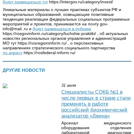
будут размещаться тут
https://intergov.ru/category/invest/
Уникальные материалы о лучших практиках субъектов РФ и
муниципальных образований, освещающие позитивные
тенденции реализации федеральных социальных программных
мероприятий и проектов, принимаются на почту gov-
info@mail..ru и
будут размещаться в рубрике
https://rosgovinform.ru/category/luchshie-praktiki/ , об актуальных
новостях региональных органов управления и администраций
МО тут https://rosregioninform.ru/ , о перспективных
направлениях стратегического социального партнерства
по адресу
https://rosfederal-inform.ru/
ДРУГИЕ НОВОСТИ
31 июля
Специалисты СОКБ №1 в
числе первых в стране стали
применять в работе
российский биохимический
анализатор «Двина»
Арсенал медицинского
оборудования отделения
лабораторной диагностики